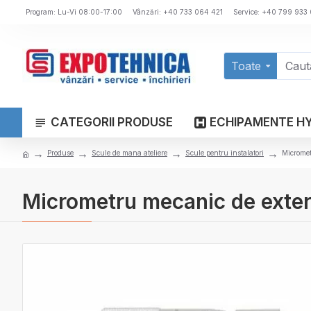
Program: Lu-Vi 08:00-17:00
Vânzări: +40 733 064 421
Service: +40 799 933
Toate
CATEGORII PRODUSE
ECHIPAMENTE H
Produse
Scule de mana ateliere
Scule pentru instalatori
Microme
Micrometru mecanic de exte