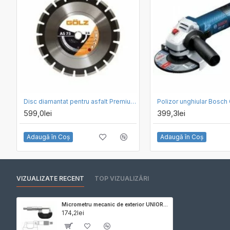
Disc diamantat pentru asfalt Premium 350mm GOLZ AS 75-350
Polizor unghiular Bosch
599,0lei
399,3lei
Adaugă în Coş
Adaugă în Coş
VIZUALIZATE RECENT
TOP VIZUALIZĂRI
Micrometru mecanic de exterior UNIOR 0 - 25mm 272
174,2lei