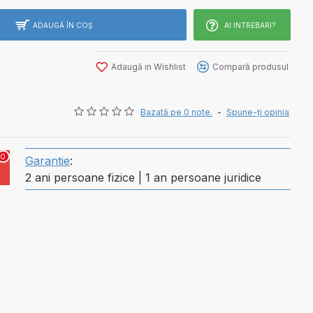
ADAUGĂ ÎN COŞ
AI INTREBARI?
Adaugă in Wishlist
Compară produsul
Bazată pe 0 note.
-
Spune-ţi opinia
0
Garantie
:
2 ani persoane fizice | 1 an persoane juridice