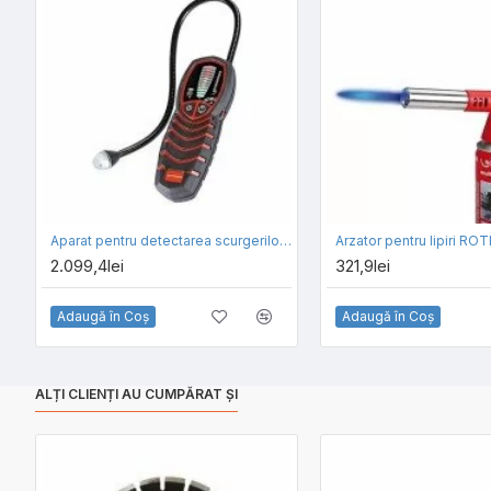
Aparat pentru detectarea scurgerilor de gaze ROTHENBERGER ROTEST ELECTRONIC 4
2.099,4lei
321,9lei
Adaugă în Coş
Adaugă în Coş
ALȚI CLIENȚI AU CUMPĂRAT ȘI