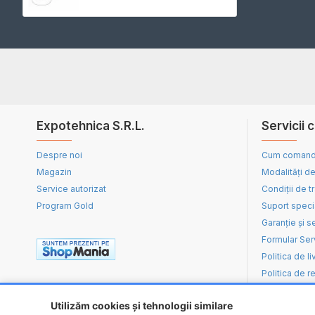
Expotehnica S.R.L.
Servicii c
Despre noi
Cum coman
Magazin
Modalități de
Service autorizat
Condiții de t
Program Gold
Suport speci
Garanție și s
Formular Ser
Politica de li
Politica de re
Utilizăm cookies și tehnologii similare