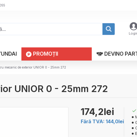
 055
Logi
YUNDAI
PROMOȚII
DEVINO PAR
tru mecanic de exterior UNIOR 0 - 25mm 272
rior UNIOR 0 - 25mm 272
174,2lei
Fără TVA: 144,0lei
G