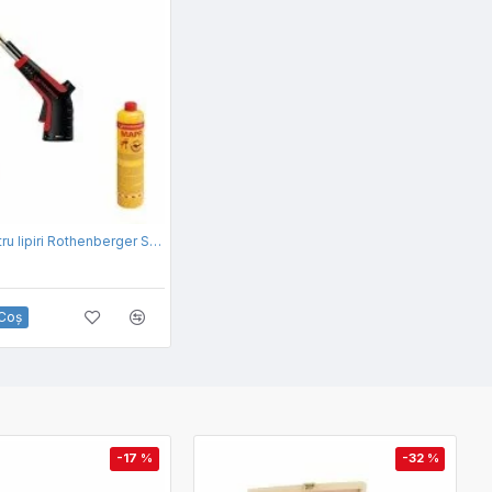
Arzator pentru lipiri Rothenberger SUPER FIRE 4
 Coş
-17 %
-32 %