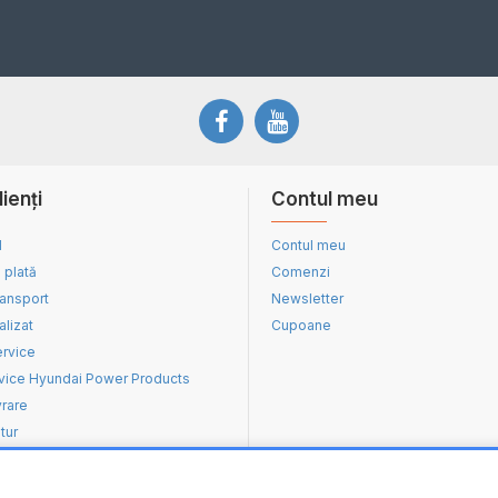
lienți
Contul meu
d
Contul meu
 plată
Comenzi
ransport
Newsletter
alizat
Cupoane
ervice
vice Hyundai Power Products
vrare
tur