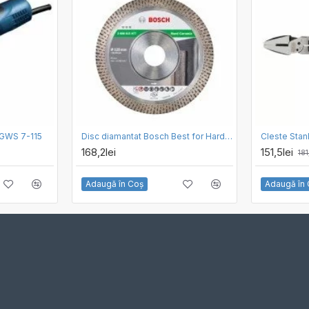
 GWS 7-115
Disc diamantat Bosch Best for Hard Ceramic 125 x 1.4
168,2lei
151,5lei
181
Adaugă în Coş
Adaugă în