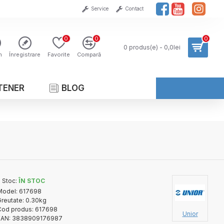
Service
Contact
0
0
0
0 produs(e) - 0,0lei
n
Înregistrare
Favorite
Compară
TENER
BLOG
Stoc:
ÎN STOC
Model:
617698
reutate:
0.30kg
Cod produs:
617698
Unior
EAN:
3838909176987