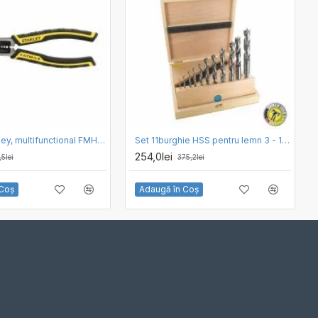
Cleste Stanley, multifunctional FMHT0-75469
Set 11burghie HSS pentru lemn 3 - 16 mm FAMAG 1591.511
254,0lei
,5lei
375,2lei
 Coş
Adaugă în Coş