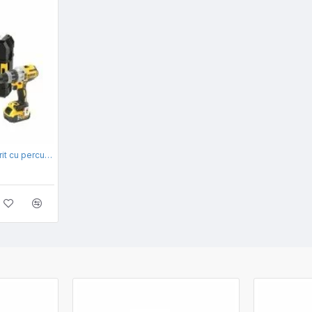
Masina Premium de gaurit cu percutie cu acumulatori DeWalt DCD996P2, 2 acum. 5.0Ah, valiza