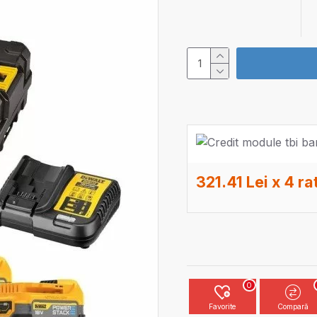
321.41 Lei x 4 ra
0
Favorite
Compară