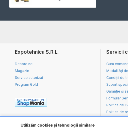
Expotehnica S.R.L.
Servicii c
Despre noi
Cum coman
Magazin
Modalități de
Service autorizat
Condiții de t
Program Gold
Suport speci
Garanție și s
Formular Ser
Politica de li
Politica de re
Utilizăm cookies și tehnologii similare