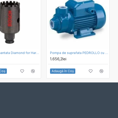
Carota Diamantata Diamond for Hard Ceramics Bosch 32mm
Pompa de suprafata PEDROLLO cu turbina periferica PKm200
1.656,2lei
 Coş
Adaugă în Coş