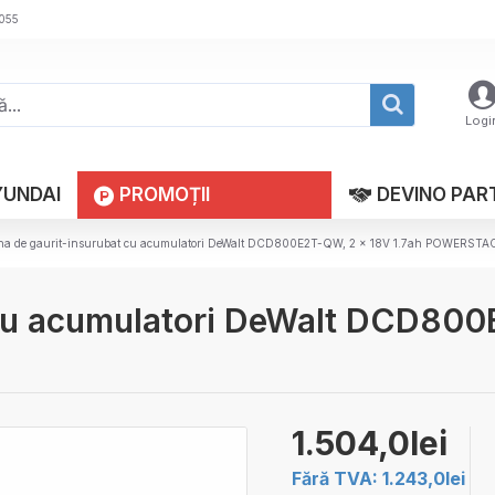
 055
Logi
YUNDAI
PROMOȚII
DEVINO PAR
na de gaurit-insurubat cu acumulatori DeWalt DCD800E2T-QW, 2 x 18V 1.7ah POWERSTAC
 cu acumulatori DeWalt DCD800
1.504,0lei
Fără TVA: 1.243,0lei