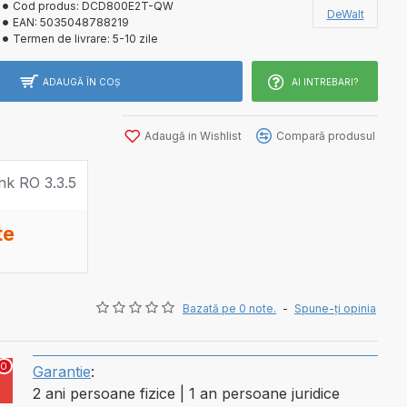
Cod produs:
DCD800E2T-QW
DeWalt
EAN:
5035048788219
Termen de livrare:
5-10 zile
ADAUGĂ ÎN COŞ
AI INTREBARI?
Adaugă in Wishlist
Compară produsul
te
Bazată pe 0 note.
-
Spune-ţi opinia
0
Garantie
:
2 ani persoane fizice | 1 an persoane juridice