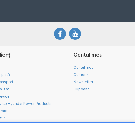
lienți
Contul meu
d
Contul meu
 plată
Comenzi
ransport
Newsletter
alizat
Cupoane
ervice
vice Hyundai Power Products
vrare
tur