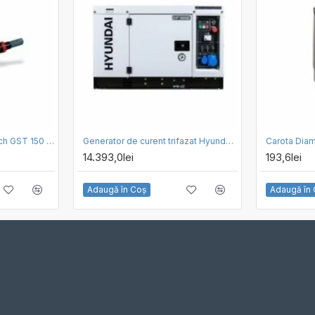
Fierastrau pendular Bosch GST 150 BCE
Generator de curent trifazat Hyundai DHY10000SE-T cu motor diesel, 10.6kVA
14.393,0lei
193,6lei
Adaugă în Coş
Adaugă în