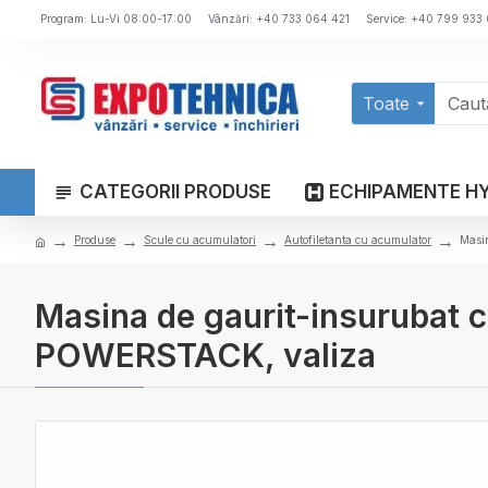
Program: Lu-Vi 08:00-17:00
Vânzări: +40 733 064 421
Service: +40 799 933
Toate
CATEGORII PRODUSE
ECHIPAMENTE H
Produse
Scule cu acumulatori
Autofiletanta cu acumulator
Masi
Masina de gaurit-insurubat
POWERSTACK, valiza