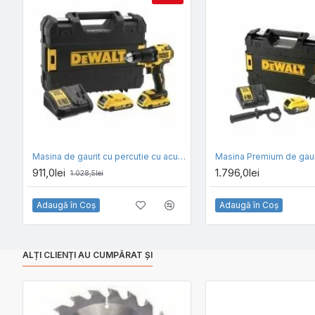
Masina de gaurit cu percutie cu acumulator 18V DeWalt DCD709D2T, 2 x acumulator 2.0 Ah, incarcator si valiza Tstak
911,0lei
1.796,0lei
1.028,5lei
Adaugă în Coş
Adaugă în Coş
ALȚI CLIENȚI AU CUMPĂRAT ȘI