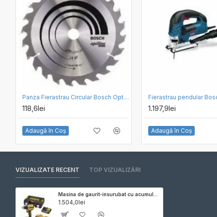
Panza Fierastrau Circular Bosch Optiline Wood 190 x 20 / 24
118,6lei
1.197,9lei
Adaugă în Coş
Adaugă în Coş
VIZUALIZATE RECENT
TOP VIZUALIZĂRI
Masina de gaurit-insurubat cu acumulatori DeWalt DCD800E2T-QW, 2 x 18V 1.7ah POWERSTACK, valiza
1.504,0lei