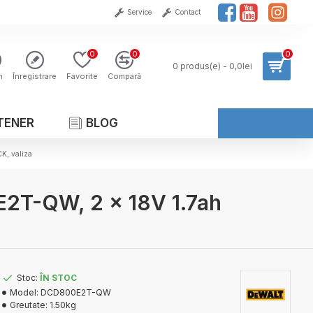
Service
Contact
0
0
0
0 produs(e) - 0,0lei
n
Înregistrare
Favorite
Compară
TENER
BLOG
K, valiza
E2T-QW, 2 x 18V 1.7ah
Stoc:
ÎN STOC
Model:
DCD800E2T-QW
Greutate:
1.50kg