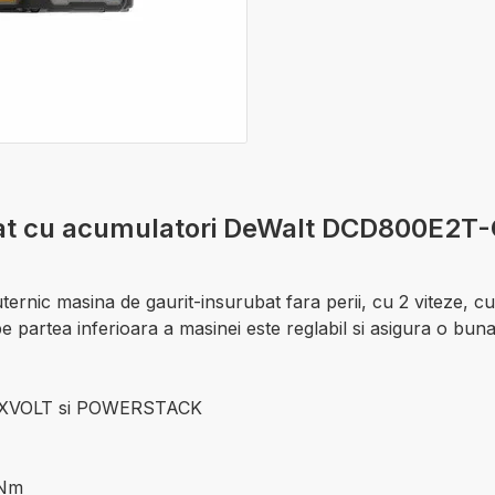
ubat cu acumulatori DeWalt DCD800E2
rnic masina de gaurit-insurubat fara perii, cu 2 viteze, c
e partea inferioara a masinei este reglabil si asigura o bu
 FLEXVOLT si POWERSTACK
 Nm