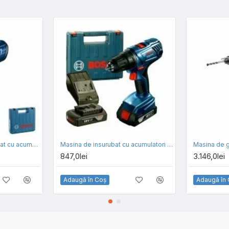
Maşină de găurit/înşurubat cu acumulator Bosch GSR 120-LI, 2 Acu x 2.0 Ah, valiza
Masina de insurubat cu acumulatori Bosch GSR 180-LI, 2 Acu x 2.0 Ah, valiza
847,0lei
3.146,0lei
Adaugă în Coş
Adaugă în