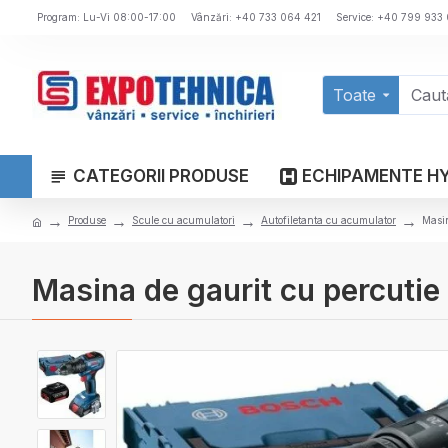
Program: Lu-Vi 08:00-17:00
Vânzări: +40 733 064 421
Service: +40 799 933
Toate
CATEGORII PRODUSE
ECHIPAMENTE H
Produse
Scule cu acumulatori
Autofiletanta cu acumulator
Masin
Masina de gaurit cu percuti