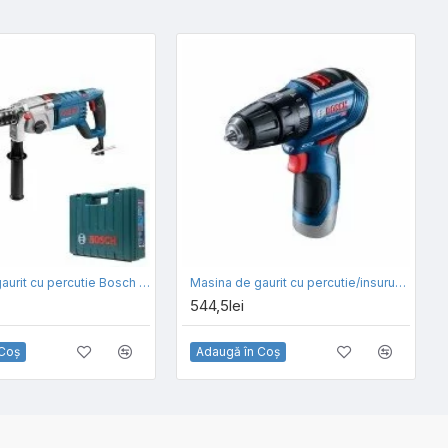
Masina de gaurit cu percutie Bosch GSB 162-2 RE
Masina de gaurit cu percutie/insurubat cu acumulatori Bosch GSB 12V-30 - SOLO
544,5lei
 Coş
Adaugă în Coş