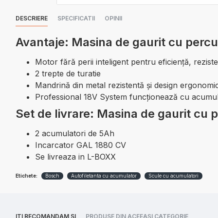
DESCRIERE
SPECIFICATII
OPINII
Avantaje:
Masina de gaurit cu perc
Motor fără perii inteligent pentru eficienţă, rezist
2 trepte de turatie
Mandrină din metal rezistentă şi design ergonomic
Professional 18V System funcţionează cu acumula
Set de livrare: Masina de gaurit c
2 acumulatori de 5Ah
Incarcator GAL 1880 CV
Se livreaza in L-BOXX
Etichete:
Bosch
Autofiletanta cu acumulator
Scule cu acumulatori
ITI RECOMANDAM SI
PRODUSE DIN ACEEAȘI CATEGORIE