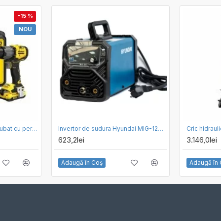
-15 %
NOU
Masina de gaurit si insurubat cu percutie cu acumulator 18V Stanley SFMCD726D2K-QW, motor fara perii, mandrina metalica, iluminare LED, 80nM, 2 x acumulator 2.0 Ah, incarcator si valiza transport
Invertor de sudura Hyundai MIG-120T, 120A, display digital, functie hot start si anti stick
623,2lei
3.146,0lei
Adaugă în Coş
Adaugă în