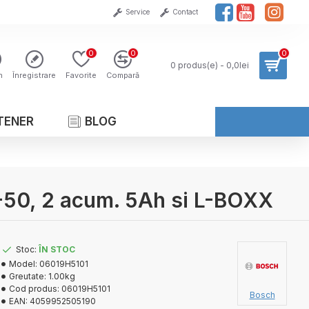
Service
Contact
0
0
0
0 produs(e) - 0,0lei
n
Înregistrare
Favorite
Compară
TENER
BLOG
V-50, 2 acum. 5Ah si L-BOXX
Stoc:
ÎN STOC
Model:
06019H5101
Greutate:
1.00kg
Cod produs:
06019H5101
Bosch
EAN:
4059952505190