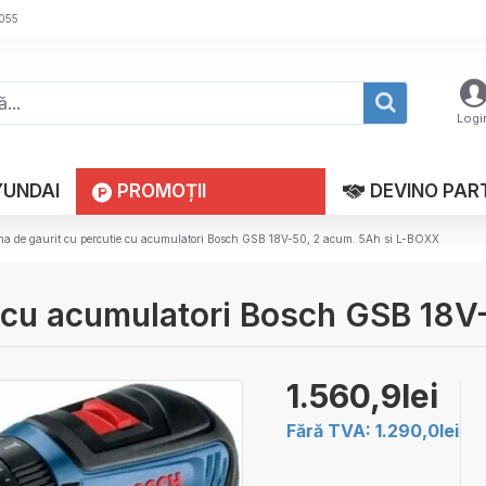
 055
Logi
YUNDAI
PROMOȚII
DEVINO PAR
a de gaurit cu percutie cu acumulatori Bosch GSB 18V-50, 2 acum. 5Ah si L-BOXX
e cu acumulatori Bosch GSB 18
1.560,9lei
Fără TVA: 1.290,0lei