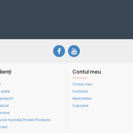
lienți
Contul meu
d
Contul meu
 plată
Comenzi
ransport
Newsletter
alizat
Cupoane
ervice
vice Hyundai Power Products
vrare