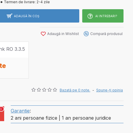
Termen de livrare:
2-4 zile
ADAUGĂ ÎN COŞ
AI INTREBARI?
Adaugă in Wishlist
Compară produsul
te
Bazată pe 0 note.
-
Spune-ţi opinia
0
Garantie
:
2 ani persoane fizice | 1 an persoane juridice