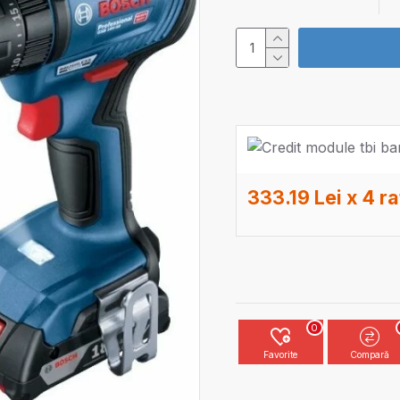
333.19 Lei x 4 ra
0
Favorite
Compară