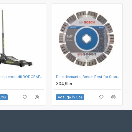
Cric hidraulic tip crocodil RODCRAFT RH216
Disc diamantat Bosch Best for Stone 150 x 2.4
304,9lei
 Coş
Adaugă în Coş