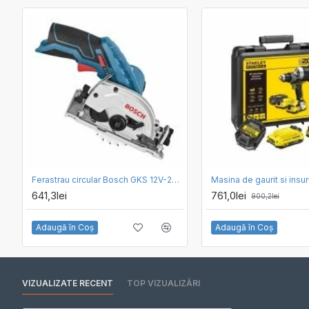
Ferastrau circular Bosch GKS 12V-26 - SOLO
641,3lei
761,0lei
900,2lei
Adaugă în Coş
Adaugă în Coş
VIZUALIZATE RECENT
TOP VIZUALIZĂRI