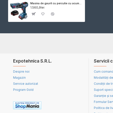
Masina de gaurit cu percutie cu acumulatori Bosch GSB 18V-50, 2 acum. 5Ah si L-BOXX
1.560,9lei
Expotehnica S.R.L.
Servicii c
Despre noi
Cum coman
Magazin
Modalități de
Service autorizat
Condiții de t
Program Gold
Suport speci
Garanție și s
Formular Ser
Politica de li