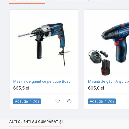
Masina de gaurit cu percutie Bosch GSB 18-2 RE
665,5lei
605,0lei
Adaugă în Coş
Adaugă în Coş
ALȚI CLIENȚI AU CUMPĂRAT ȘI