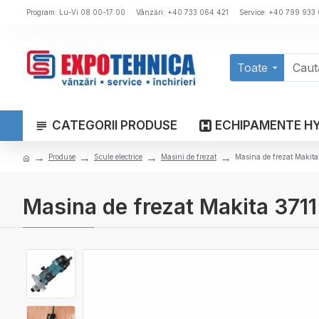
Program: Lu-Vi 08:00-17:00
Vânzări: +40 733 064 421
Service: +40 799 933
Toate
CATEGORII PRODUSE
ECHIPAMENTE H
Produse
Scule electrice
Masini de frezat
Masina de frezat Makita
Masina de frezat Makita 3711