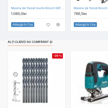
Masina de frezat muchii Bosch GKF 600
Masina de frezat Bosch
1.089,0lei
786,5lei
Adaugă în Coş
Adaugă în Coş
ALȚI CLIENȚI AU CUMPĂRAT ȘI
-20 %