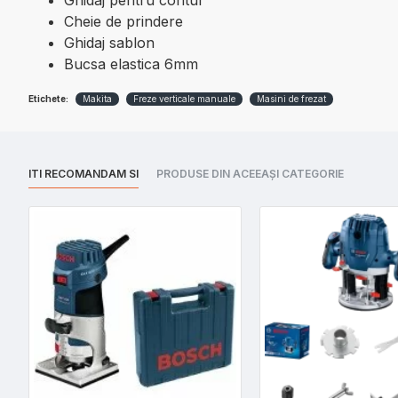
Ghidaj pentru contur
Cheie de prindere
Ghidaj sablon
Bucsa elastica 6mm
Etichete:
Makita
Freze verticale manuale
Masini de frezat
ITI RECOMANDAM SI
PRODUSE DIN ACEEAȘI CATEGORIE