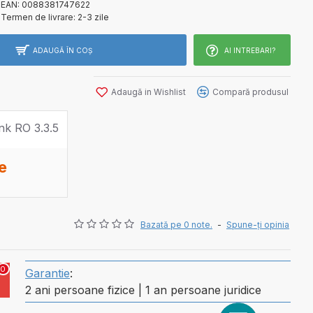
EAN:
0088381747622
Termen de livrare:
2-3 zile
ADAUGĂ ÎN COŞ
AI INTREBARI?
Adaugă in Wishlist
Compară produsul
te
Bazată pe 0 note.
-
Spune-ţi opinia
0
Garantie
:
2 ani persoane fizice | 1 an persoane juridice