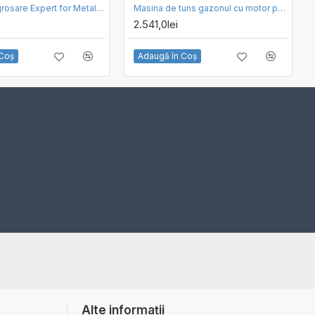
Disc de degrosare Expert for Metal cu degajare Bosch 125 x 6.0
Masina de tuns gazonul cu motor pe benzina HUSQVARNA LC 140 SP
2.541,0lei
 Coş
Adaugă în Coş
Alte informații