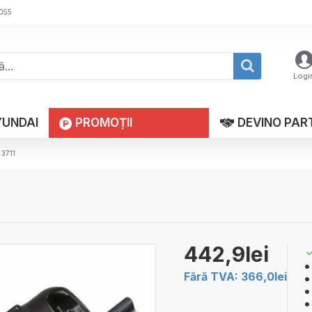
 055
Logi
YUNDAI
PROMOȚII
DEVINO PAR
 3711
442,9lei
Fără TVA: 366,0lei