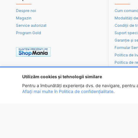
Despre noi
Cum coman
Magazin
Modalități de
Service autorizat
Condiții de t
Program Gold
Suport speci
Garanție și s
Formular Ser
Politica de li
Politica de re
Utilizăm cookies și tehnologii similare
Pentru a îmbunătăți experiența dvs. de navigare, pentru an
Aflați mai multe în Politica de confidențialitate
.
Copyright ©
2026 - EXPOTEHNICA S.R.L.