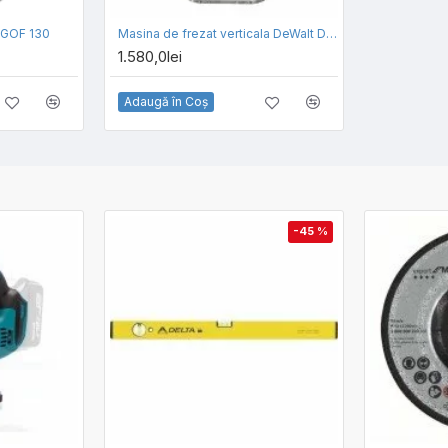
 GOF 130
Masina de frezat verticala DeWalt D26203-QS
1.580,0lei
Adaugă în Coş
-45 %