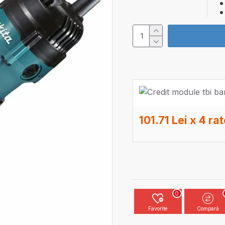
101.71 Lei x 4 ra
0
Favorite
Compară