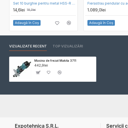
Set 10 burghie pentru metal HSS-R HAWERA 3.0 x 33 x 61 mm
14,6lei
1.089,0lei
18,3lei
Adaugă în Coş
Adaugă în Coş
VIZUALIZATE RECENT
TOP VIZUALIZĂRI
Masina de frezat Makita 3711
442,9lei
Expotehnica S.R.L.
Servicii c