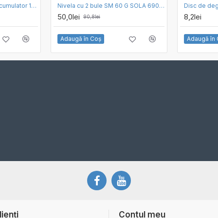
Fierastrau pendular cu acumulator 18V Makita DJV182Z, livrat fara acumulator si incarcator
Nivela cu 2 bule SM 60 G SOLA 69020801
50,0lei
8,2lei
90,8lei
Adaugă în Coş
Adaugă în
lienți
Contul meu