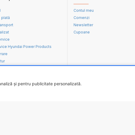
d
Contul meu
 plată
Comenzi
ransport
Newsletter
alizat
Cupoane
ervice
vice Hyundai Power Products
vrare
tur
aliză și pentru publicitate personalizată.