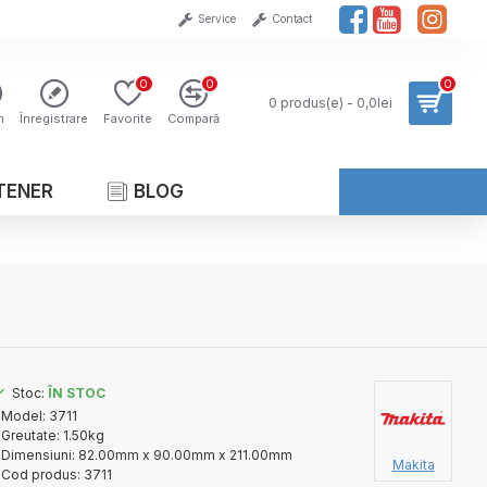
Service
Contact
0
0
0
0 produs(e) - 0,0lei
n
Înregistrare
Favorite
Compară
TENER
BLOG
Stoc:
ÎN STOC
Model:
3711
Greutate:
1.50kg
Dimensiuni:
82.00mm x 90.00mm x 211.00mm
Makita
Cod produs:
3711