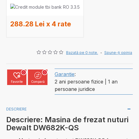
288.28 Lei x 4 rate
Bazată pe 0 note.
-
Spune-ţi opinia
0
0
Garantie
:
2 ani persoane fizice | 1 an
Favorite
Compară
persoane juridice
DESCRIERE
Descriere: Masina de frezat nuturi
Dewalt DW682K-QS