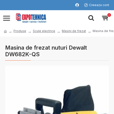
Creeaza cont
0
Produse
Scule electrice
Masini de frezat
Masina de fre
Masina de frezat nuturi Dewalt
DW682K-QS