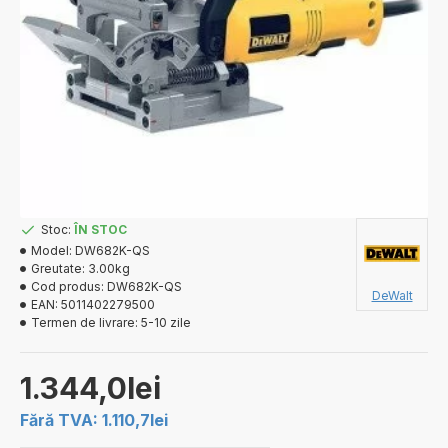
Stoc:
ÎN STOC
Model:
DW682K-QS
Greutate:
3.00kg
Cod produs:
DW682K-QS
DeWalt
EAN:
5011402279500
Termen de livrare:
5-10 zile
1.344,0lei
Fără TVA: 1.110,7lei