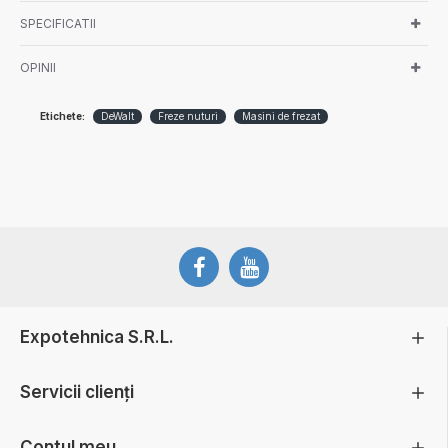
SPECIFICATII
OPINII
Etichete:
DeWalt
Freze nuturi
Masini de frezat
Expotehnica S.R.L.
Servicii clienți
Contul meu