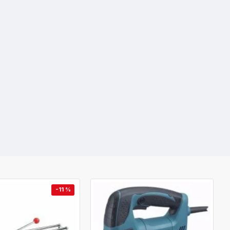
-11 %