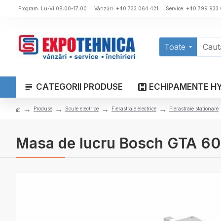
Program: Lu-Vi 08:00-17:00
Vânzări: +40 733 064 421
Service: +40 799 933
Toate
CATEGORII PRODUSE
ECHIPAMENTE H
Produse
Scule electrice
Fierastraie electrice
Fierastraie stationare
Masa de lucru Bosch GTA 6