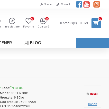
Service
Contact
0
0
0
0 produs(e) - 0,0lei
n
Înregistrare
Favorite
Compară
TENER
BLOG
Stoc:
ÎN STOC
Model:
0601B22001
Greutate:
6.30kg
Cod produs:
0601B22001
Bosch
EAN:
3165140621298