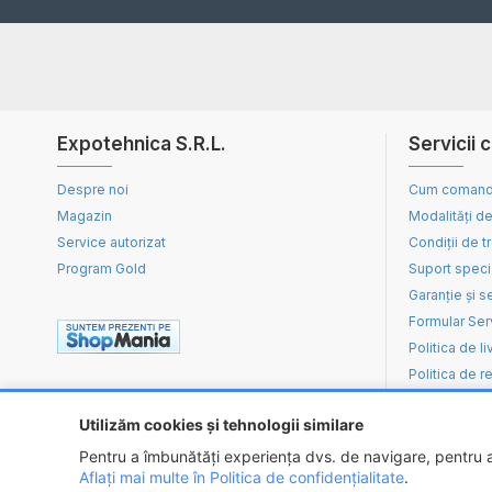
Expotehnica S.R.L.
Servicii c
Despre noi
Cum coman
Magazin
Modalități de
Service autorizat
Condiții de t
Program Gold
Suport speci
Garanție și s
Formular Ser
Politica de li
Politica de re
Utilizăm cookies și tehnologii similare
Pentru a îmbunătăți experiența dvs. de navigare, pentru an
Aflați mai multe în Politica de confidențialitate
.
Copyright ©
2026 - EXPOTEHNICA S.R.L.