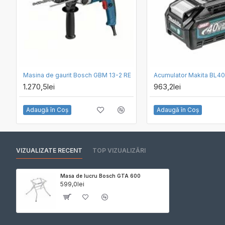
Masina de gaurit Bosch GBM 13-2 RE
1.270,5lei
963,2lei
Adaugă în Coş
Adaugă în Coş
VIZUALIZATE RECENT
TOP VIZUALIZĂRI
Masa de lucru Bosch GTA 600
599,0lei