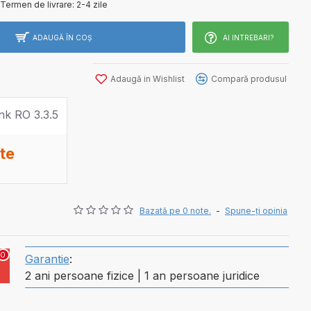
Termen de livrare:
2-4 zile
ADAUGĂ ÎN COŞ
AI INTREBARI?
Adaugă in Wishlist
Compară produsul
ate
Bazată pe 0 note.
-
Spune-ţi opinia
0
Garantie
:
2 ani persoane fizice | 1 an persoane juridice