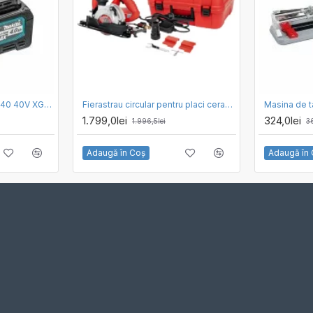
Acumulator Makita BL4040 40V XGT 4.0 Ah
Fierastrau circular pentru placi ceramice RUBI TC-125 G2, disc 125 mm, 1250w
1.799,0lei
324,0lei
1.996,5lei
36
Adaugă în Coş
Adaugă în