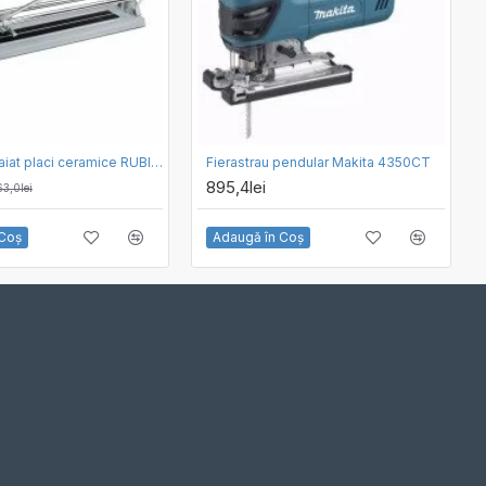
Masina de taiat placi ceramice RUBI PRACTIC-50
Fierastrau pendular Makita 4350CT
895,4lei
3,0lei
 Coş
Adaugă în Coş