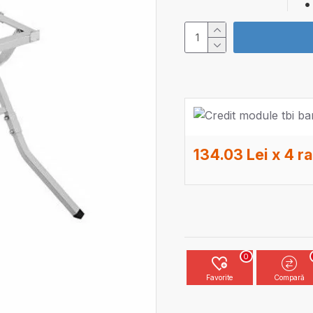
134.03 Lei x 4 r
0
Favorite
Compară