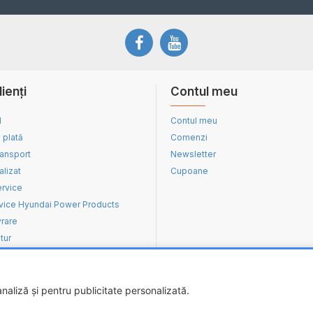
lienți
Contul meu
d
Contul meu
 plată
Comenzi
ransport
Newsletter
alizat
Cupoane
ervice
vice Hyundai Power Products
vrare
tur
aliză și pentru publicitate personalizată.