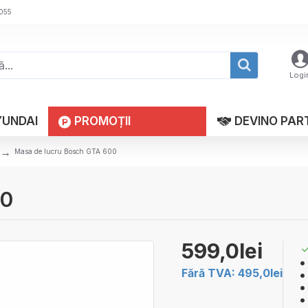
 055
Logi
YUNDAI
PROMOȚII
DEVINO PAR
Masa de lucru Bosch GTA 600
00
599,0lei
Fără TVA: 495,0lei