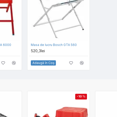
TA 6000
Masa de lucru Bosch GTA 560
520,3lei
Adaugă în Coş
-10 %