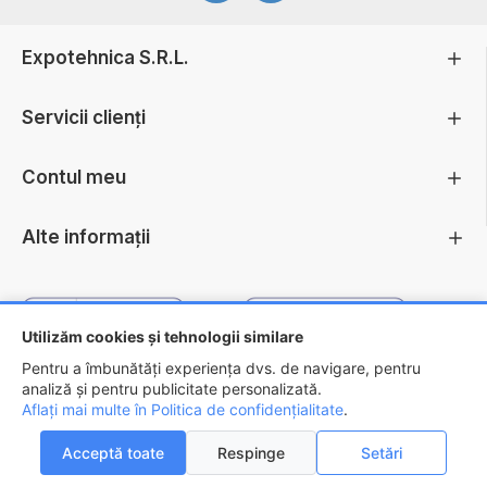
Expotehnica S.R.L.
Servicii clienți
Contul meu
Alte informații
Utilizăm cookies și tehnologii similare
Pentru a îmbunătăți experiența dvs. de navigare, pentru
analiză și pentru publicitate personalizată.
Aflați mai multe în Politica de confidențialitate
.
Copyright ©
2026 - EXPOTEHNICA S.R.L.
Acceptă toate
Respinge
Setări
ADAUGĂ ÎN COŞ
AI INTREBARI?