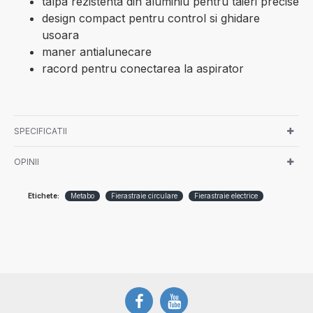
talpa rezistenta din aluminiu pentru taieri precise
design compact pentru control si ghidare
usoara
maner antialunecare
racord pentru conectarea la aspirator
SPECIFICATII
OPINII
Etichete:
Metabo
Fierastraie circulare
Fierastraie electrice