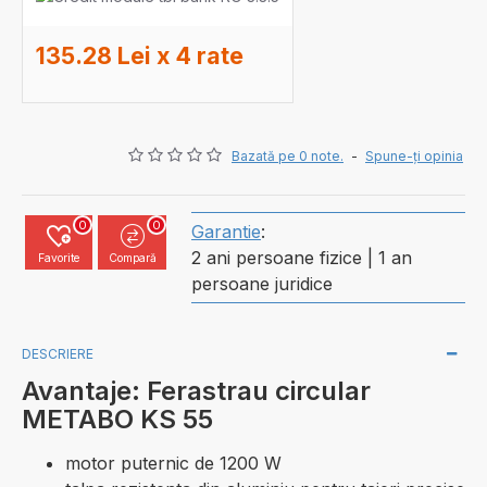
135.28 Lei x 4 rate
Bazată pe 0 note.
-
Spune-ţi opinia
0
0
Garantie
:
2 ani persoane fizice | 1 an
Favorite
Compară
persoane juridice
DESCRIERE
Avantaje: Ferastrau circular
METABO KS 55
motor puternic de 1200 W