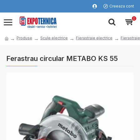
Creeaza cont
0
Produse
Scule electrice
Fierastraie electrice
Fierastraie
Ferastrau circular METABO KS 55