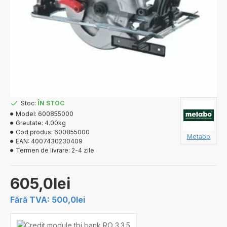
Stoc:
ÎN STOC
Model:
600855000
Greutate:
4.00kg
Cod produs:
600855000
Metabo
EAN:
4007430230409
Termen de livrare:
2-4 zile
605,0lei
Fără TVA: 500,0lei