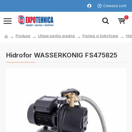
Creeaza cont
0
Produse
Utilaje pentru gradina
Pompe si hidrofoare
Hid
Hidrofor WASSERKONIG FS475825