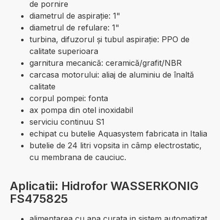
de pornire
diametrul de aspirație: 1"
diametrul de refulare: 1"
turbina, difuzorul şi tubul aspiraţie: PPO de
calitate superioara
garnitura mecanică: ceramică/grafit/NBR
carcasa motorului: aliaj de aluminiu de înaltă
calitate
corpul pompei: fonta
ax pompa din otel inoxidabil
serviciu continuu S1
echipat cu butelie Aquasystem fabricata in Italia
butelie de 24 litri vopsita in câmp electrostatic,
cu membrana de cauciuc.
Aplicatii: Hidrofor WASSERKONIG
FS475825
alimentarea cu apa curata in sistem automatizat