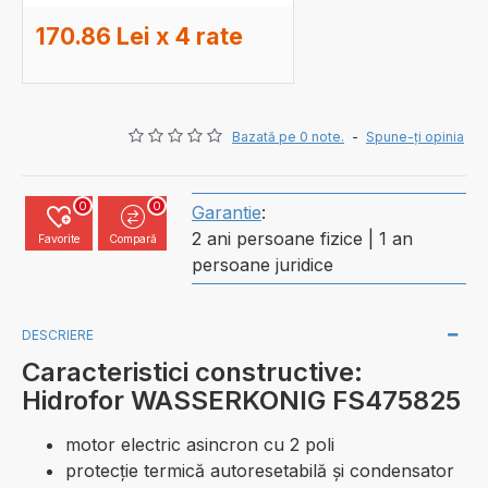
170.86 Lei x 4 rate
Bazată pe 0 note.
-
Spune-ţi opinia
0
0
Garantie
:
2 ani persoane fizice | 1 an
Favorite
Compară
persoane juridice
DESCRIERE
Caracteristici constructive:
Hidrofor WASSERKONIG FS475825
motor electric asincron cu 2 poli
protecţie termică autoresetabilă şi condensator