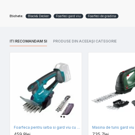
Etichete:
Black& Decker
Foarfeci gard viu
Foarfeci de gradina
ITI RECOMANDAM SI
PRODUSE DIN ACEEAȘI CATEGORIE
Foarfeca pentru iarba si gard viu cu acumulator 18V Makita DUM604ZX, lama de 16 si 26 cm, livrata fara acumulator si incarcator
459,8lei
735,7lei