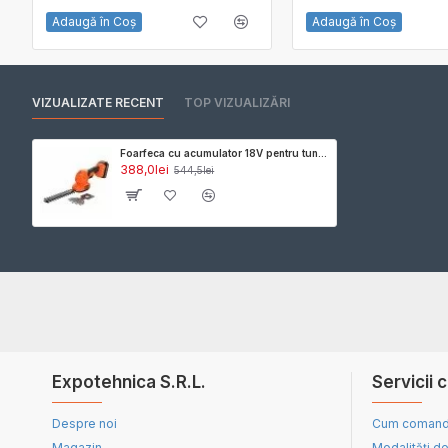
Adaugă în Coş
Adaugă în Coş
VIZUALIZATE RECENT
TOP VIZUALIZĂRI
Foarfeca cu acumulator 18V pentru tuns iarba si arbusti Black Decker BCSS18D1-QW, sistem 2 in 1, lungime lama arbusti 20 cm, livrata cu 1 x acumulator 2.0 Ah si incarcator
388,0lei
544,5lei
Expotehnica S.R.L.
Servicii c
Despre noi
Cum coman
Magazin
Modalități de