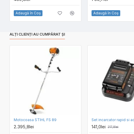
Adaugă în Coş
Adaugă în Coş
ALȚI CLIENȚI AU CUMPĂRAT ȘI
Motocoasa STIHL FS 89
2.395,8lei
141,0lei
217,8lei