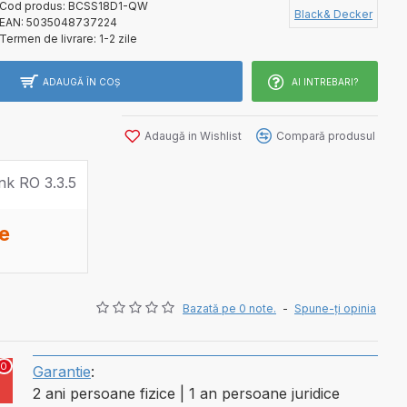
Cod produs:
BCSS18D1-QW
Black& Decker
EAN:
5035048737224
Termen de livrare:
1-2 zile
ADAUGĂ ÎN COŞ
AI INTREBARI?
Adaugă in Wishlist
Compară produsul
te
Bazată pe 0 note.
-
Spune-ţi opinia
0
Garantie
:
2 ani persoane fizice | 1 an persoane juridice