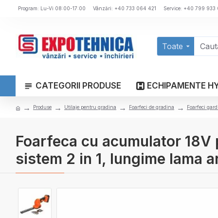
Program: Lu-Vi 08:00-17:00
Vânzări: +40 733 064 421
Service: +40 799 933
Toate
CATEGORII PRODUSE
ECHIPAMENTE H
Produse
Utilaje pentru gradina
Foarfeci de gradina
Foarfeci gard
Foarfeca cu acumulator 18V 
sistem 2 in 1, lungime lama a