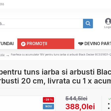
 055
Logi
YUNDAI
PROMOȚII
DEVINO PAR
 viu
Foarfeca cu acumulator 18V pentru tuns iarba si arbusti Black Decker BCSS18D1-QW,
pentru tuns iarba si arbusti B
rbusti 20 cm, livrata cu 1 x acu
544,5lei
-29 %
388,0lei
NOU