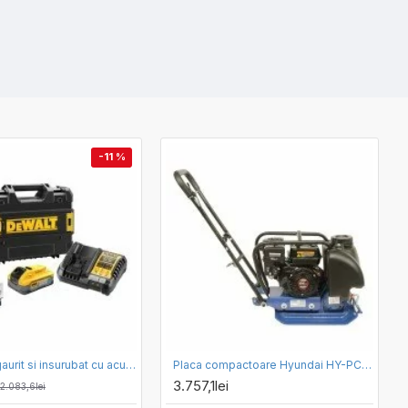
-11 %
Masina de gaurit si insurubat cu acumulator 18V PowerStack Dewalt DCD805H2T-QW, motor fara perii, cuplu 90 Nm, 2 x acumulator 5.0 Ah, incarcator si valiza transport
Placa compactoare Hyundai HY-PC60TL, motor Loncin pe benzina in 4 timpi, 6.5 CP, unidirectionala, forta compactare 12 kN
3.757,1lei
2.083,6lei