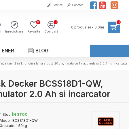
Service
Contact
0
0
0
0 produs(e) - 0,0lei
n
Înregistrare
Favorite
Compară
TENER
BLOG
 sistem 2 in 1, lungime lama arbusti 20 cm, livrata cu 1 x acumulator 2.0 Ah si incarcator
lack Decker BCSS18D1-QW,
mulator 2.0 Ah si incarcator
Stoc:
ÎN STOC
Model:
BCSS18D1-QW
Greutate:
1.50kg