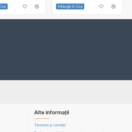
 Coş
Adaugă în Coş
Alte informații
Termeni și condiții