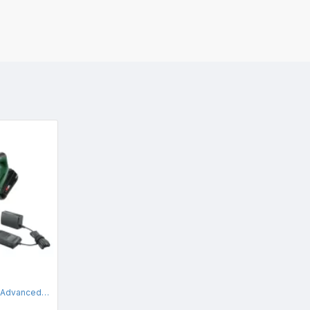
Masina de tuns gard viu AdvancedShear 18V-10 cu acumulator Bosch