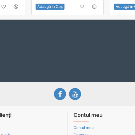
Adaugă în Coş
Adaugă în
lienți
Contul meu
d
Contul meu
 plată
Comenzi