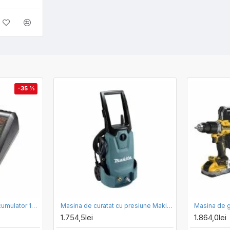
-35 %
Set incarcator rapid si acumulator 18V 1.5 Ah Black Decker BDC1A15-QW
Masina de curatat cu presiune Makita HW1200
1.754,5lei
1.864,0lei