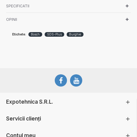
SPECIFICATII
OPINII
Etichete:
Bosch
SDS-Plus
Burghie
Expotehnica S.R.L.
Servicii clienți
Contul meu