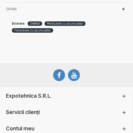
OPINII
Etichete:
DeWalt
Pendulare cu acumulator
Fierastraie cu acumulator
Expotehnica S.R.L.
Servicii clienți
Contul meu