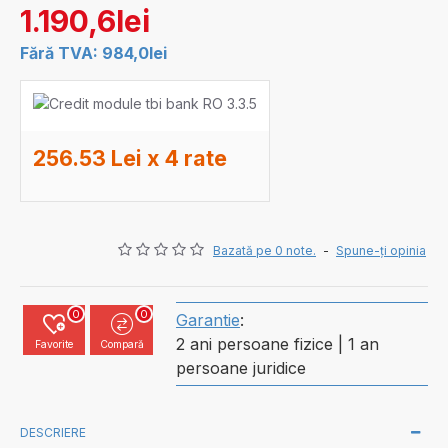
1.190,6lei
Fără TVA: 984,0lei
256.53 Lei x 4 rate
Bazată pe 0 note.
-
Spune-ţi opinia
0
0
Garantie
:
2 ani persoane fizice | 1 an
Favorite
Compară
persoane juridice
DESCRIERE