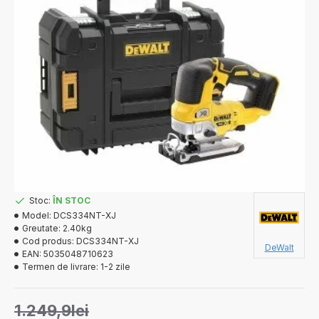
Stoc:
ÎN STOC
Model:
DCS334NT-XJ
Greutate:
2.40kg
Cod produs:
DCS334NT-XJ
DeWalt
EAN:
5035048710623
Termen de livrare:
1-2 zile
1.249,9lei