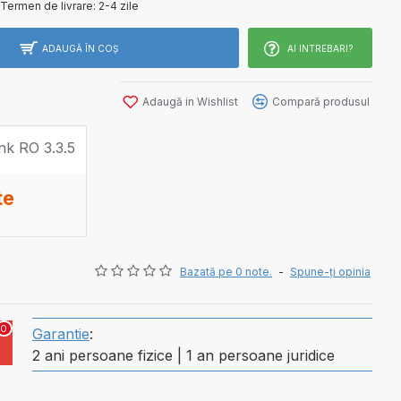
Termen de livrare:
2-4 zile
ADAUGĂ ÎN COŞ
AI INTREBARI?
Adaugă in Wishlist
Compară produsul
te
Bazată pe 0 note.
-
Spune-ţi opinia
0
Garantie
:
2 ani persoane fizice | 1 an persoane juridice