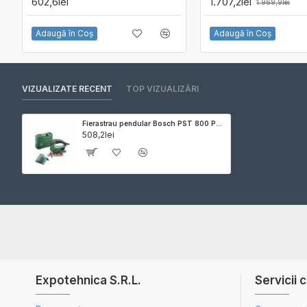
602,6lei
1.707,2lei
1.969,9lei
Adaugă în Coş
Adaugă în Coş
VIZUALIZATE RECENT
TOP VIZUALIZĂRI
Fierastrau pendular Bosch PST 800 PEL cu valiza si set 10 panze
508,2lei
Expotehnica S.R.L.
Servicii c