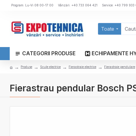
Program: Lu-Vi 08:00-17:00
Vânzări: +40 733 064 421
Service: +40 799 933
Toate
CATEGORII PRODUSE
ECHIPAMENTE H
Produse
Scule electrice
Fierastraie electrice
Fierastraie pendulare
Fierastrau pendular Bosch PS