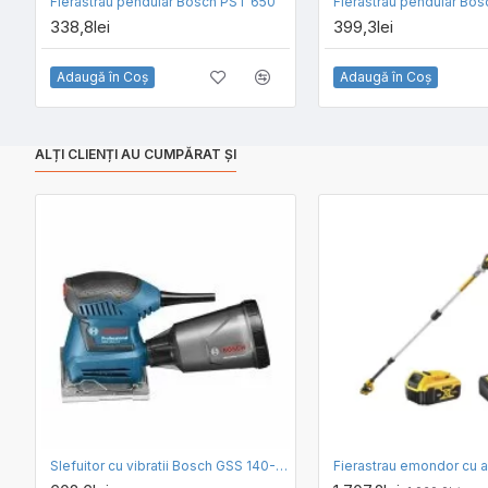
Fierastrau pendular Bosch PST 650
Fierastrau pendular Bo
338,8lei
399,3lei
Adaugă în Coş
Adaugă în Coş
ALȚI CLIENȚI AU CUMPĂRAT ȘI
Slefuitor cu vibratii Bosch GSS 140-1 A