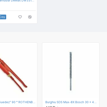
Fierastrau pendular DeWalt DW331KT-QS, 700w
 Coş
Cleste tip "Suedez" 90 ° ROTHENBERGER 4"
Burghiu SDS Max-8X Bosch 30 x 400 x 520 mm