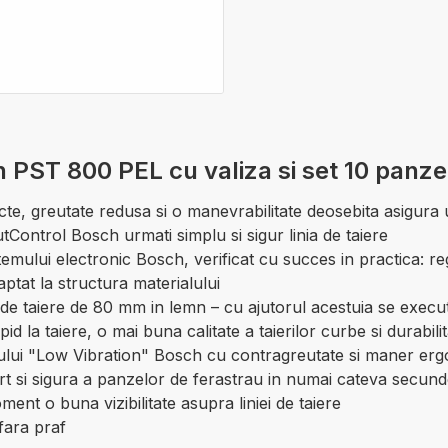
 PST 800 PEL cu valiza si set 10 panze
cte, greutate redusa si o manevrabilitate deosebita asigura u
tControl Bosch urmati simplu si sigur linia de taiere
istemului electronic Bosch, verificat cu succes in practica:
ptat la structura materialului
aiere de 80 mm in lemn – cu ajutorul acestuia se executa c
d la taiere, o mai buna calitate a taierilor curbe si durabil
temului "Low Vibration" Bosch cu contragreutate si maner er
 si sigura a panzelor de ferastrau in numai cateva secund
ent o buna vizibilitate asupra liniei de taiere
fara praf