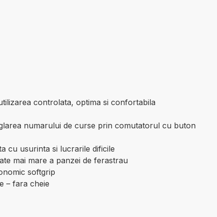
tilizarea controlata, optima si confortabila
 reglarea numarului de curse prin comutatorul cu buton
u usurinta si lucrarile dificile
itate mai mare a panzei de ferastrau
gonomic softgrip
e – fara cheie