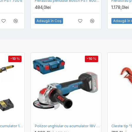
sch PST 700 E
Fierastrau pendular Bosch PST 800 PEL
484,0lei
1.178,0lei
Adaugă în Coş
Adaugă în
-13 %
-10 %
Fierastrau emondor cu acumulator 18V DeWalt DCMPS567P1-QW, motor fara perii, lama 20 cm, inaltime max. de taiere 4.5 m, livrat cu 1 x acumulator de 5.0 Ah si incarcator
Polizor unghiular cu acumulator 18V Bosch GWX 18V-10 PC, diametru disc 125 mm, prindere X-lock, 9000 rpm, livrat fara acumulator si incarcator in valiza de transport