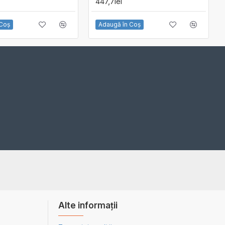
447,7lei
 Coş
Adaugă în Coş
Alte informații