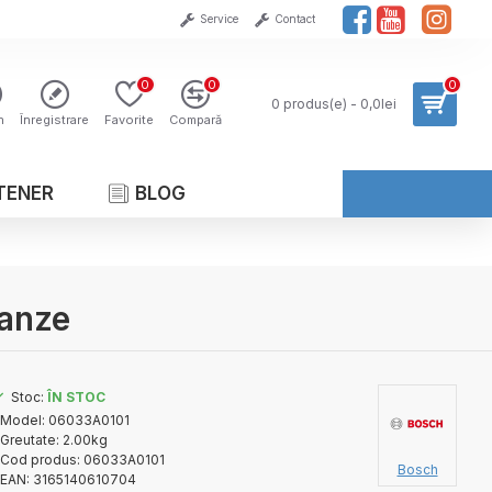
Service
Contact
0
0
0
0 produs(e) - 0,0lei
n
Înregistrare
Favorite
Compară
TENER
BLOG
panze
Stoc:
ÎN STOC
Model:
06033A0101
Greutate:
2.00kg
Cod produs:
06033A0101
Bosch
EAN:
3165140610704