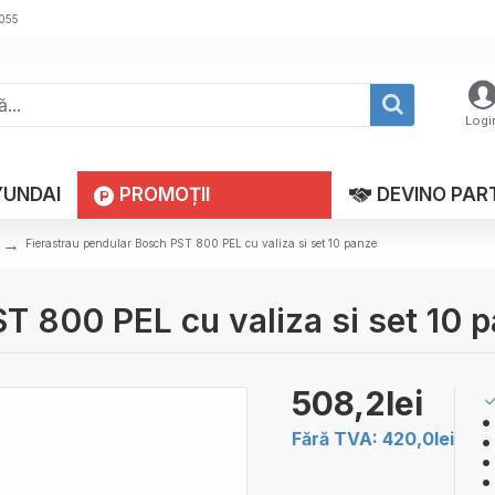
 055
Logi
YUNDAI
PROMOȚII
DEVINO PAR
Fierastrau pendular Bosch PST 800 PEL cu valiza si set 10 panze
T 800 PEL cu valiza si set 10 
508,2lei
Fără TVA: 420,0lei