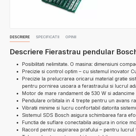
DESCRIERE
SPECIFICATII
OPINII
Descriere Fierastrau pendular Bosch
Posibilitati nelimitate. O masina: dimensiuni compa
Precizie si control optim – cu sistemul inovator Cu
Precizie la prelucrarea oricarui material gratie s
pentru pornirea usoara a ferastraului si lucrul ada
Motor de mare randament de 530 W si adancime de t
Pendulare orbitala in 4 trepte pentru un avans rapi
Vibratii minime si lucru confortabil datorita sis
Sistemul SDS Bosch asigura schimbarea fara efort
Functia de suflare conectabila asigura in orice mom
Racord pentru aspirarea prafului – pentru lucrul 