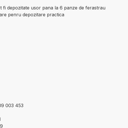
t fi depozitate usor pana la 6 panze de ferastrau
are penru depozitare practica
609 003 453
1
79