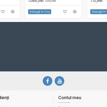
1.089,0lei
713,9lei
1.210,0lei
Adaugă în Coş
Adaugă în
lienți
Contul meu