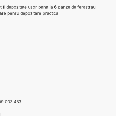
t fi depozitate usor pana la 6 panze de ferastrau
are penru depozitare practica
609 003 453
1