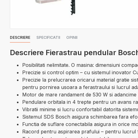
DESCRIERE
SPECIFICATII
OPINII
Descriere Fierastrau pendular Bos
Posibilitati nelimitate. O masina: dimensiuni compa
Precizie si control optim – cu sistemul inovator Cu
Precizie la prelucrarea oricarui material gratie s
pentru pornirea usoara a ferastraului si lucrul ada
Motor de mare randament de 530 W si adancime de t
Pendulare orbitala in 4 trepte pentru un avans rapi
Vibratii minime si lucru confortabil datorita sis
Sistemul SDS Bosch asigura schimbarea fara efort
Functia de suflare conectabila asigura in orice mom
Racord pentru aspirarea prafului – pentru lucrul 