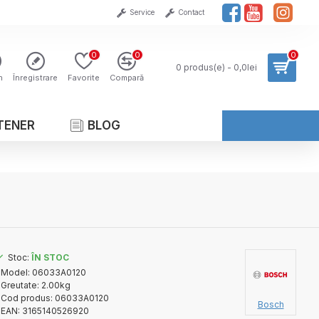
Service
Contact
0
0
0
0 produs(e) - 0,0lei
n
Înregistrare
Favorite
Compară
TENER
BLOG
Stoc:
ÎN STOC
Model:
06033A0120
Greutate:
2.00kg
Cod produs:
06033A0120
Bosch
EAN:
3165140526920