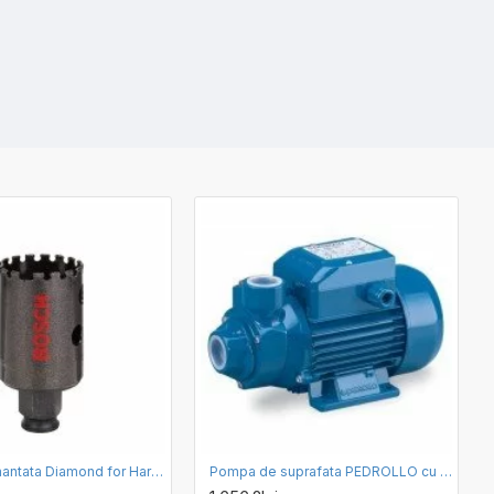
Carota Diamantata Diamond for Hard Ceramics Bosch 32mm
Pompa de suprafata PEDROLLO cu turbina periferica PKm200