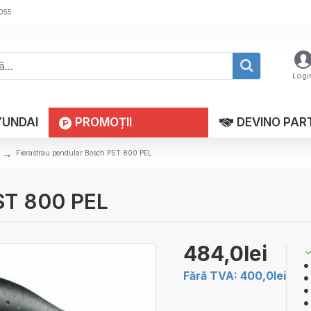
 055
Logi
YUNDAI
PROMOȚII
DEVINO PAR
Fierastrau pendular Bosch PST 800 PEL
PST 800 PEL
484,0lei
Fără TVA: 400,0lei