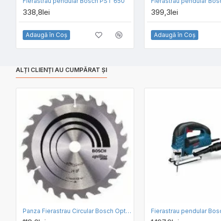
Fierastrau pendular Bosch PST 650
Fierastrau pendular Bo
338,8lei
399,3lei
Adaugă în Coş
Adaugă în Coş
ALȚI CLIENȚI AU CUMPĂRAT ȘI
Panza Fierastrau Circular Bosch Optiline Wood 190 x 20 / 24