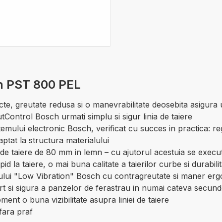
ch PST 800 PEL
cte, greutate redusa si o manevrabilitate deosebita asigura u
tControl Bosch urmati simplu si sigur linia de taiere
istemului electronic Bosch, verificat cu succes in practica:
ptat la structura materialului
aiere de 80 mm in lemn – cu ajutorul acestuia se executa c
d la taiere, o mai buna calitate a taierilor curbe si durabil
temului "Low Vibration" Bosch cu contragreutate si maner er
 si sigura a panzelor de ferastrau in numai cateva secund
ent o buna vizibilitate asupra liniei de taiere
fara praf