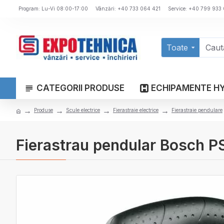
Program: Lu-Vi 08:00-17:00
Vânzări: +40 733 064 421
Service: +40 799 933
Toate
CATEGORII PRODUSE
ECHIPAMENTE H
Produse
Scule electrice
Fierastraie electrice
Fierastraie pendulare
Fierastrau pendular Bosch 