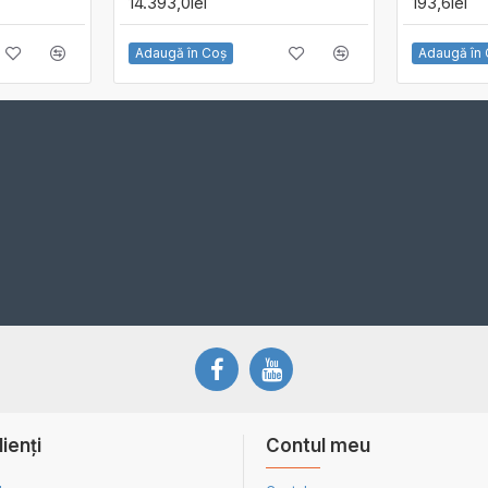
14.393,0lei
193,6lei
Adaugă în Coş
Adaugă în
lienți
Contul meu