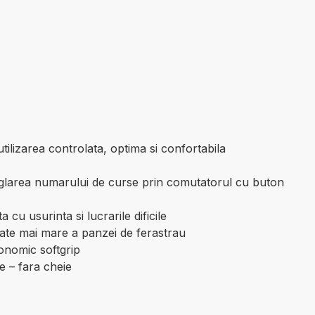
tilizarea controlata, optima si confortabila
 reglarea numarului de curse prin comutatorul cu buton
u usurinta si lucrarile dificile
itate mai mare a panzei de ferastrau
gonomic softgrip
e – fara cheie