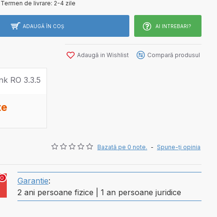
Termen de livrare:
2-4 zile
ADAUGĂ ÎN COŞ
AI INTREBARI?
Adaugă in Wishlist
Compară produsul
te
Bazată pe 0 note.
-
Spune-ţi opinia
0
Garantie
:
2 ani persoane fizice | 1 an persoane juridice