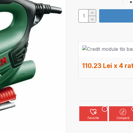
110.23 Lei x 4 ra
0
Favorite
Compară