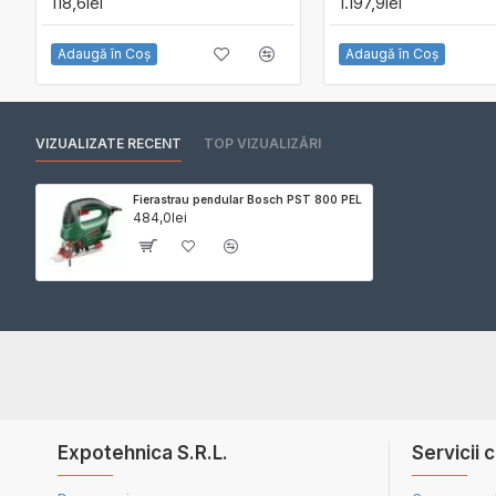
118,6lei
1.197,9lei
Adaugă în Coş
Adaugă în Coş
VIZUALIZATE RECENT
TOP VIZUALIZĂRI
Fierastrau pendular Bosch PST 800 PEL
484,0lei
Expotehnica S.R.L.
Servicii c