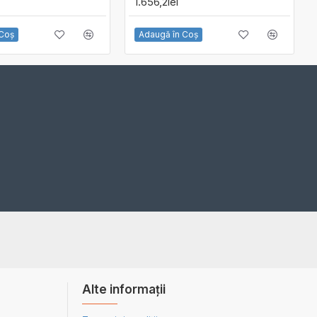
1.656,2lei
 Coş
Adaugă în Coş
Alte informații