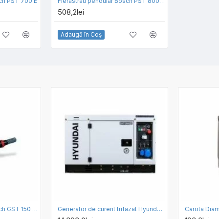
sch PST 700 E
Fierastrau pendular Bosch PST 800 PEL cu valiza si set 10 panze
508,2lei
Adaugă în Coş
Fierastrau pendular Bosch GST 150 BCE
Generator de curent trifazat Hyundai DHY10000SE-T cu motor diesel, 10.6kVA