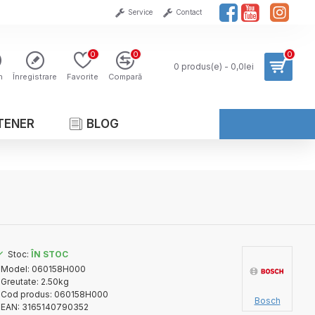
Service
Contact
0
0
0
0 produs(e) - 0,0lei
n
Înregistrare
Favorite
Compară
TENER
BLOG
Stoc:
ÎN STOC
Model:
060158H000
Greutate:
2.50kg
Cod produs:
060158H000
Bosch
EAN:
3165140790352