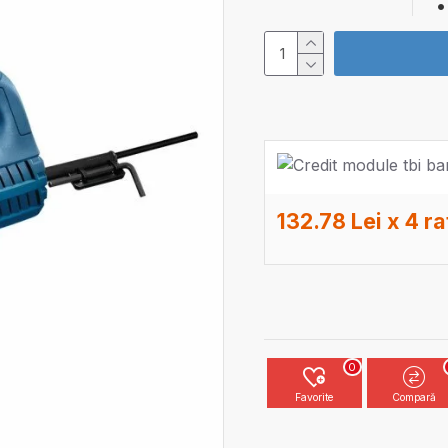
132.78 Lei x 4 ra
0
Favorite
Compară