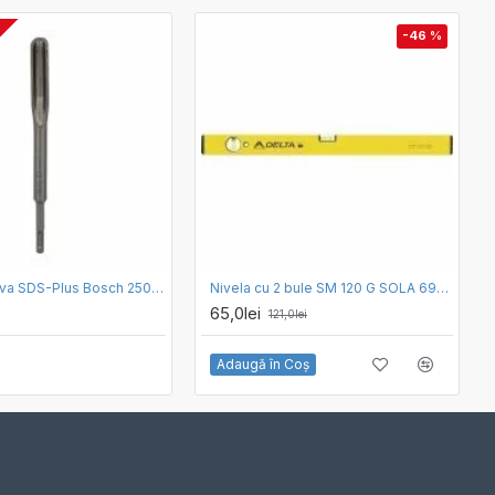
R
-46 %
Dalta concava SDS-Plus Bosch 250 x 22
Nivela cu 2 bule SM 120 G SOLA 69021401
65,0lei
121,0lei
Adaugă în Coş