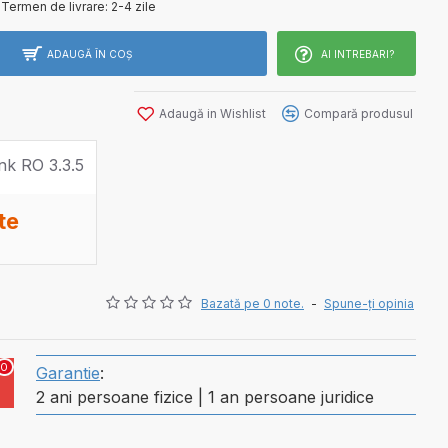
Termen de livrare:
2-4 zile
ADAUGĂ ÎN COŞ
AI INTREBARI?
Adaugă in Wishlist
Compară produsul
te
Bazată pe 0 note.
-
Spune-ţi opinia
0
Garantie
:
2 ani persoane fizice | 1 an persoane juridice