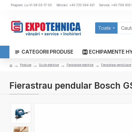
Program: Lu-Vi 08:00-17:00
Vânzări: +40 733 064 421
Service: +40 799 933
Toate
CATEGORII PRODUSE
ECHIPAMENTE H
Produse
Scule electrice
Fierastraie electrice
Fierastraie pendulare
Fierastrau pendular Bosch 