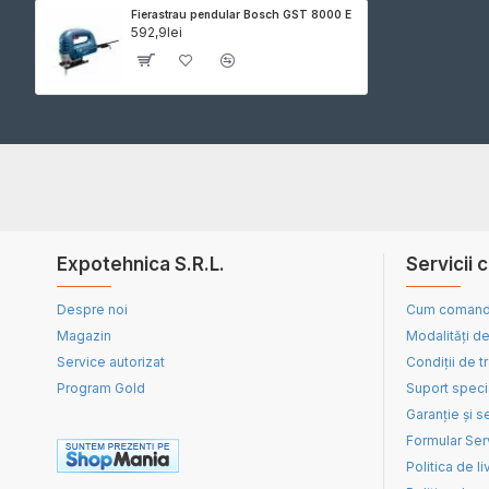
Fierastrau pendular Bosch GST 8000 E
592,9lei
Expotehnica S.R.L.
Servicii c
Despre noi
Cum coman
Magazin
Modalități de
Service autorizat
Condiții de t
Program Gold
Suport speci
Garanție și s
Formular Ser
Politica de li