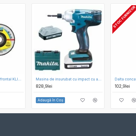
STOC FURNIZO
Disc de slefuire evantai frontal KLINGSPOR SMT 624 SUPRA 125mm, G80
Masina de insurubat cu impact cu acumulatori Makita TD127DWE
828,9lei
102,9lei
Adaugă în Coş