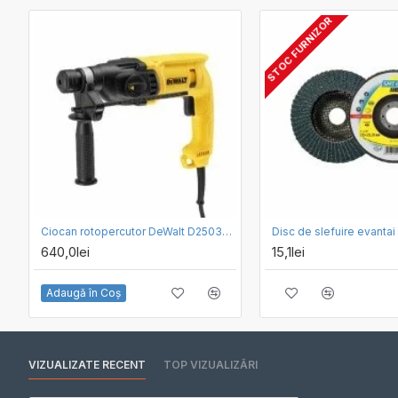
STOC FURNIZOR
Ciocan rotopercutor DeWalt D25033-QS, SDS Plus 710 W
640,0lei
15,1lei
Adaugă în Coş
VIZUALIZATE RECENT
TOP VIZUALIZĂRI