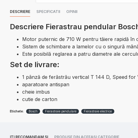
DESCRIERE
SPECIFICATII
OPINII
Descriere Fierastrau pendular Bosc
Motor puternic de 710 W pentru tăiere rapidă în or
Sistem de schimbare a lamelor cu o singură mână
Este posibilă reglarea a patru diametre ale cercului
Set de livrare:
1 pânză de ferăstrău vertical T 144 D, Speed fo
aparatoare antispan
cheie imbus
cutie de carton
Etichete:
Bosch
Fierastraie pendulare
Fierastraie electrice
ITI RECOMANDAM SI
PRODUSE DIN ACEEAȘI CATEGORIE