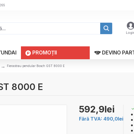
 055
Logi
YUNDAI
PROMOȚII
DEVINO PAR
Fierastrau pendular Bosch GST 8000 E
GST 8000 E
592,9lei
Fără TVA: 490,0lei