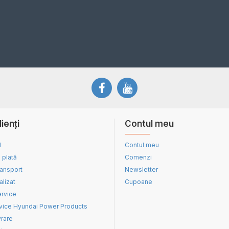
lienți
Contul meu
d
Contul meu
 plată
Comenzi
ransport
Newsletter
alizat
Cupoane
ervice
vice Hyundai Power Products
vrare