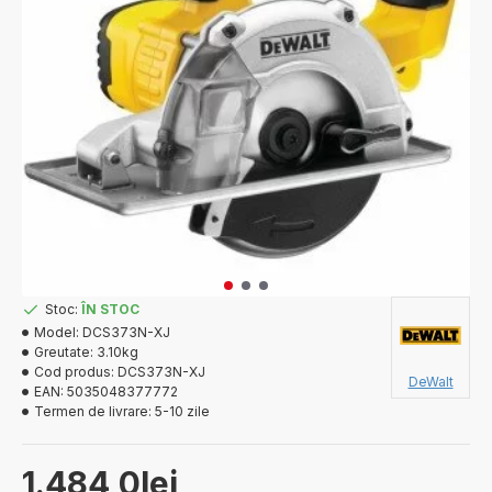
Stoc:
ÎN STOC
Model:
DCS373N-XJ
Greutate:
3.10kg
Cod produs:
DCS373N-XJ
DeWalt
EAN:
5035048377772
Termen de livrare:
5-10 zile
1.484,0lei