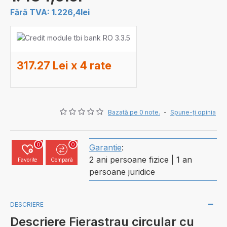
Fără TVA: 1.226,4lei
317.27 Lei x 4 rate
Bazată pe 0 note.
-
Spune-ţi opinia
0
0
Garantie
:
2 ani persoane fizice | 1 an
Favorite
Compară
persoane juridice
DESCRIERE
Descriere Fierastrau circular cu