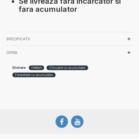
Se livreaza fara incarcator si
fara acumulator
SPECIFICATII
OPINII
Etichete:
DeWalt
Circulare cu acumulator
Fierastraie cu acumulator