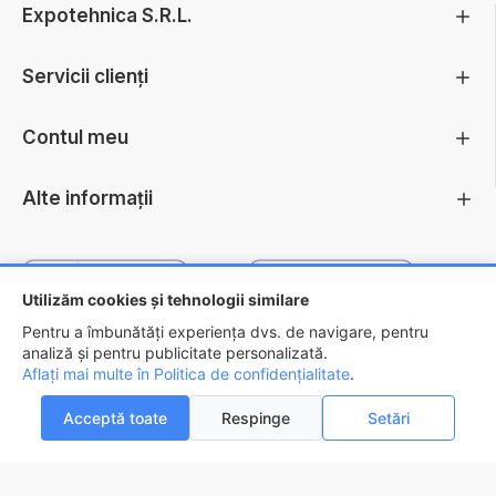
Expotehnica S.R.L.
Servicii clienți
Contul meu
Alte informații
Utilizăm cookies și tehnologii similare
Pentru a îmbunătăți experiența dvs. de navigare, pentru
analiză și pentru publicitate personalizată.
Aflați mai multe în Politica de confidențialitate
.
Copyright ©
2026 - EXPOTEHNICA S.R.L.
Acceptă toate
Respinge
Setări
ADAUGĂ ÎN COŞ
AI INTREBARI?