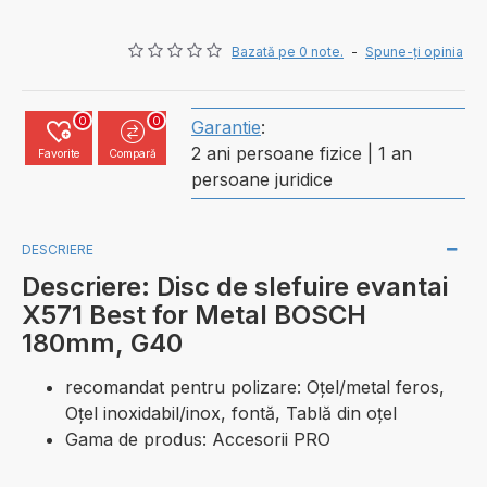
Bazată pe 0 note.
-
Spune-ţi opinia
0
0
Garantie
:
2 ani persoane fizice | 1 an
Favorite
Compară
persoane juridice
DESCRIERE
Descriere: Disc de slefuire evantai
X571 Best for Metal BOSCH
180mm, G40
recomandat pentru polizare: Oţel/metal feros,
Oţel inoxidabil/inox, fontă, Tablă din oţel
Gama de produs: Accesorii PRO