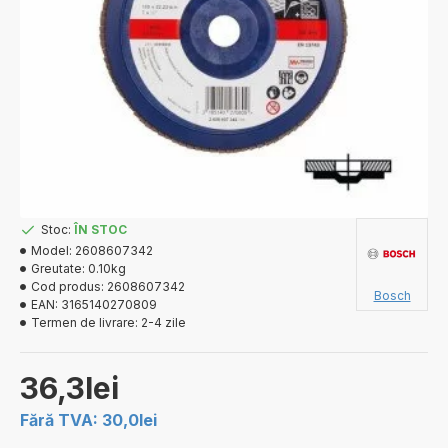
Stoc:
ÎN STOC
Model:
2608607342
Greutate:
0.10kg
Cod produs:
2608607342
Bosch
EAN:
3165140270809
Termen de livrare:
2-4 zile
36,3lei
Fără TVA: 30,0lei