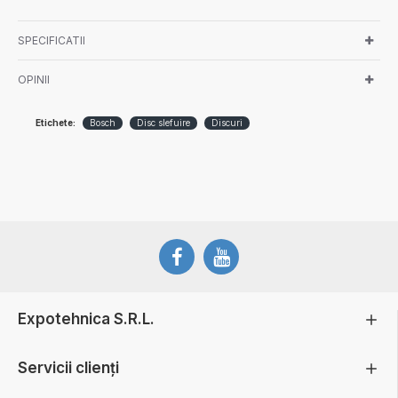
SPECIFICATII
OPINII
Etichete:
Bosch
Disc slefuire
Discuri
Expotehnica S.R.L.
Servicii clienți