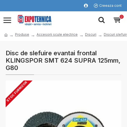
Creeaza cont
0
Produse
Accesorii scule electrice
Discuri
Discuri slefui
Disc de slefuire evantai frontal
KLINGSPOR SMT 624 SUPRA 125mm,
G80
STOC FURNIZOR