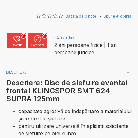
Bazată pe 0 note.
-
Spune-ţi opinia
0
0
Garantie
:
2 ani persoane fizice | 1 an
Favorite
Compară
persoane juridice
DESCRIERE
Descriere: Disc de slefuire evantai
frontal KLINGSPOR SMT 624
SUPRA 125mm
capacitate agresivă de îndepărtare a materialului
și confort la șlefuire
pentru utilizare universală în aplicații solicitante
de șlefuire pe oțel și inox