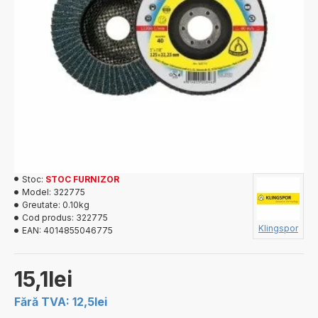
Stoc:
STOC FURNIZOR
Model:
322775
Greutate:
0.10kg
Cod produs:
322775
Klingspor
EAN:
4014855046775
15,1lei
Fără TVA: 12,5lei