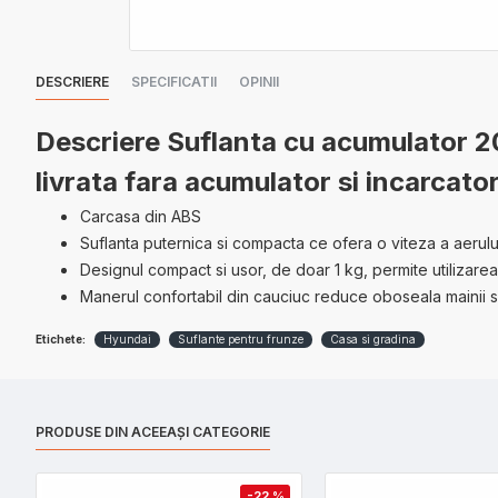
DESCRIERE
SPECIFICATII
OPINII
Descriere
Suflanta cu acumulator 2
livrata fara acumulator si incarcato
Carcasa din ABS
Suflanta puternica si compacta ce ofera o viteza a aerulu
Designul compact si usor, de doar 1 kg, permite utilizarea
Manerul confortabil din cauciuc reduce oboseala mainii si a
Etichete:
Hyundai
Suflante pentru frunze
Casa si gradina
PRODUSE DIN ACEEAȘI CATEGORIE
-22 %