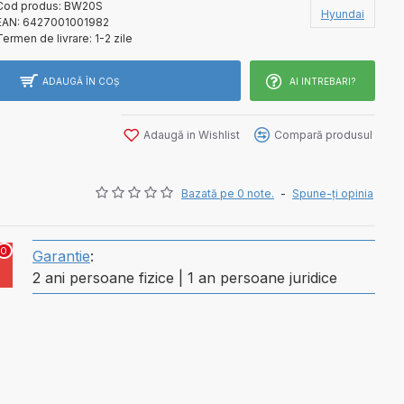
Cod produs:
BW20S
Hyundai
EAN:
6427001001982
Termen de livrare:
1-2 zile
ADAUGĂ ÎN COŞ
AI INTREBARI?
Adaugă in Wishlist
Compară produsul
Bazată pe 0 note.
-
Spune-ţi opinia
0
Garantie
:
2 ani persoane fizice | 1 an persoane juridice