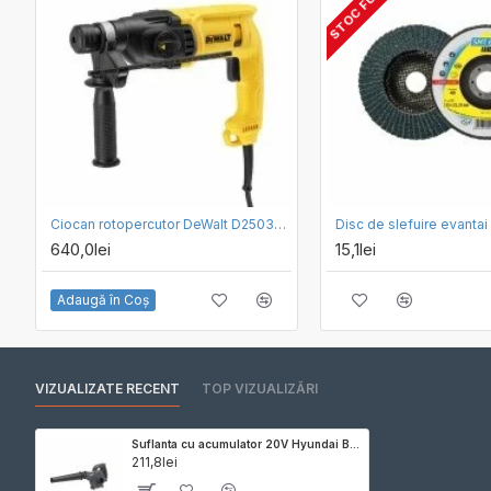
Ciocan rotopercutor DeWalt D25033-QS, SDS Plus 710 W
640,0lei
15,1lei
Adaugă în Coş
VIZUALIZATE RECENT
TOP VIZUALIZĂRI
Suflanta cu acumulator 20V Hyundai BW20S, compacta si usoara, viteza de suflare 177 km/h, livrata fara acumulator si incarcator
211,8lei