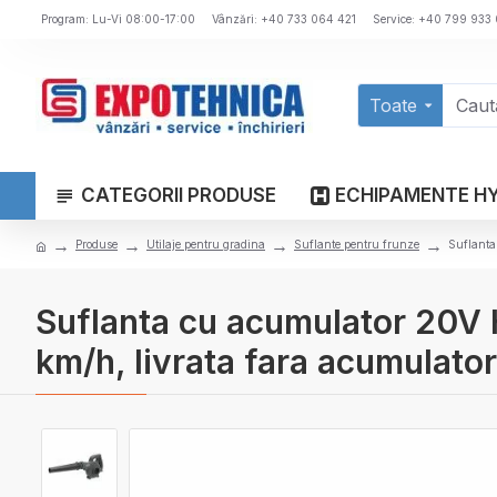
Program: Lu-Vi 08:00-17:00
Vânzări: +40 733 064 421
Service: +40 799 933
Toate
CATEGORII PRODUSE
ECHIPAMENTE H
Produse
Utilaje pentru gradina
Suflante pentru frunze
Suflanta
Suflanta cu acumulator 20V 
km/h, livrata fara acumulator