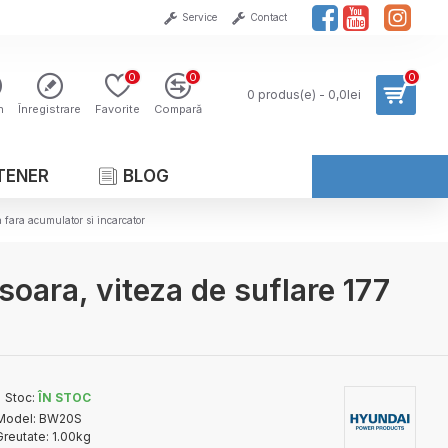
Service
Contact
0
0
0
0 produs(e) - 0,0lei
n
Înregistrare
Favorite
Compară
TENER
BLOG
fara acumulator si incarcator
ara, viteza de suflare 177
Stoc:
ÎN STOC
Model:
BW20S
Greutate:
1.00kg