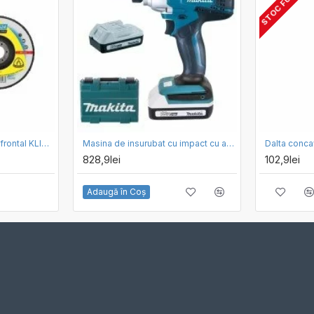
Disc de slefuire evantai frontal KLINGSPOR SMT 624 SUPRA 125mm, G80
Masina de insurubat cu impact cu acumulatori Makita TD127DWE
828,9lei
102,9lei
Adaugă în Coş