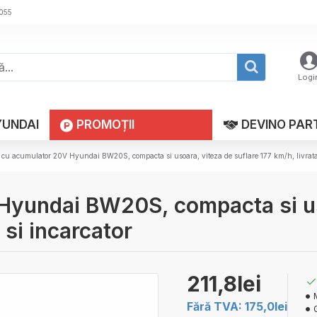
 055
Logi
YUNDAI
PROMOȚII
DEVINO PAR
 cu acumulator 20V Hyundai BW20S, compacta si usoara, viteza de suflare 177 km/h, livrata 
Hyundai BW20S, compacta si uso
 si incarcator
211,8lei
Fără TVA: 175,0lei