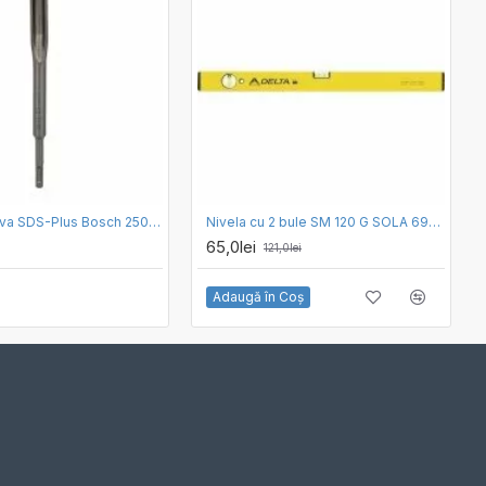
Dalta concava SDS-Plus Bosch 250 x 22
Nivela cu 2 bule SM 120 G SOLA 69021401
65,0lei
121,0lei
Adaugă în Coş