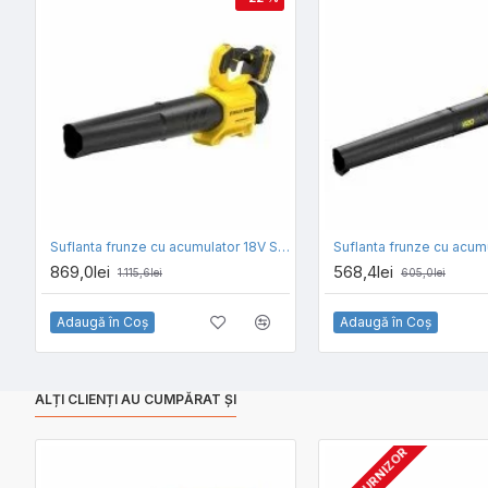
Suflanta frunze cu acumulator 18V Stanley Fatmax SFMCBL7B-XJ, motor fara perii, viteza suflare 177km/h, functie boost, 1 x acumulator 4 Ah si incarcator
869,0lei
568,4lei
1.115,6lei
605,0lei
Adaugă în Coş
Adaugă în Coş
ALȚI CLIENȚI AU CUMPĂRAT ȘI
STOC FURNIZOR