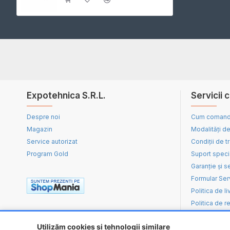
Expotehnica S.R.L.
Servicii c
Despre noi
Cum coman
Magazin
Modalități de
Service autorizat
Condiții de t
Program Gold
Suport speci
Garanție și s
Formular Ser
Politica de li
Politica de re
Utilizăm cookies și tehnologii similare