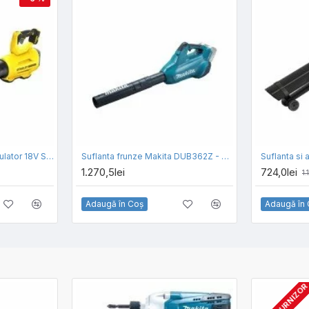
Suflanta frunze cu acumulator 18V Stanley Fatmax SFMCBL7B-XJ, motor fara perii, viteza suflare 177km/h, functie boost, livrata fara acumulator si incarcator
Suflanta frunze Makita DUB362Z - SOLO
1.270,5lei
724,0lei
1.
Adaugă în Coş
Adaugă în
STOC FURNIZO