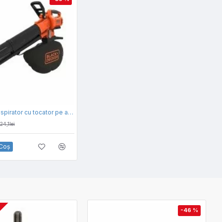
Suflanta si aspirator cu tocator pe acumulator pentru frunze Black & Decker BCBLV3625L1-QW, 36 V, motor fara perii, viteza aerului 210 km/h, sac de colectare 45 l, include: incarcator + acumulator 36 V 2.5 Ah
124,1lei
 Coş
R
-46 %