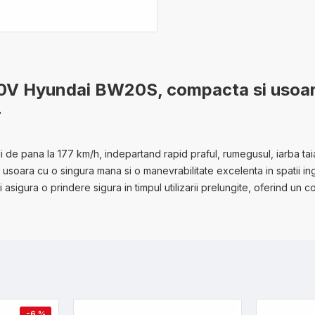
0V Hyundai BW20S, compacta si usoara,
r
i de pana la 177 km/h, indepartand rapid praful, rumegusul, iarba tai
 usoara cu o singura mana si o manevrabilitate excelenta in spatii in
sigura o prindere sigura in timpul utilizarii prelungite, oferind un con
-6 %