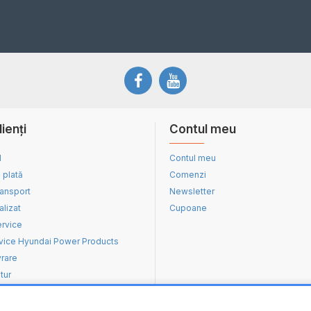
lienți
Contul meu
d
Contul meu
 plată
Comenzi
ransport
Newsletter
alizat
Cupoane
ervice
vice Hyundai Power Products
vrare
tur