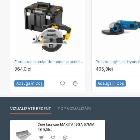
Fierastrau circular de mana cu acumulator 18V DeWalt DCS391NT-XJ, motor fara perii, panza de 165 mm, valiza Tstak, livrat fara acumulator si incarcator
964,0lei
465,9lei
Adaugă în Coş
Adaugă în Coş
VIZUALIZATE RECENT
TOP VIZUALIZĂRI
Cuie fara cap MAKITA 15GA 57MM
469,5lei