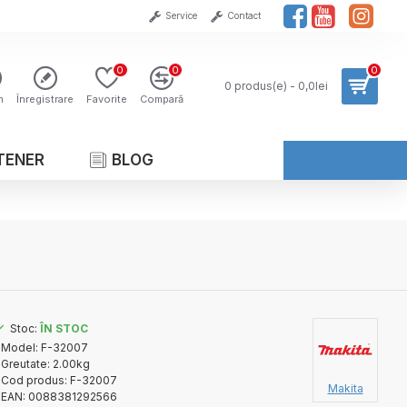
Service
Contact
0
0
0
0 produs(e) - 0,0lei
n
Înregistrare
Favorite
Compară
TENER
BLOG
Stoc:
ÎN STOC
Model:
F-32007
Greutate:
2.00kg
Cod produs:
F-32007
Makita
EAN:
0088381292566