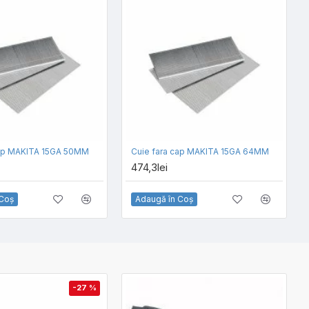
cap MAKITA 15GA 50MM
Cuie fara cap MAKITA 15GA 64MM
474,3lei
 Coş
Adaugă în Coş
-27 %