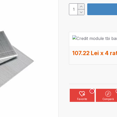
107.22 Lei x 4 ra
0
Favorite
Compară