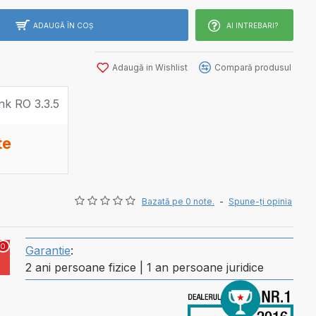
ADAUGĂ ÎN COŞ
AI INTREBARI?
Adaugă in Wishlist
Compară produsul
te
Bazată pe 0 note.
-
Spune-ţi opinia
0
Garantie
:
2 ani persoane fizice | 1 an persoane juridice