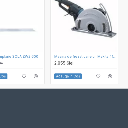
amplarie SOLA ZWZ 600
Masina de frezat caneluri Makita 4112HS
2.855,6lei
lei
 Coş
Adaugă în Coş