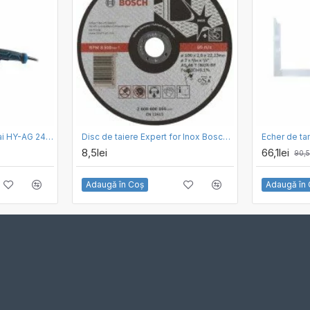
Polizor unghiular Hyundai HY-AG 24-230 U, 2400w, diametru disc 230 mm, 6000 rpm
Disc de taiere Expert for Inox Bosch 180 x 2.0
Echer de t
8,5lei
66,1lei
90,5
Adaugă în Coş
Adaugă în