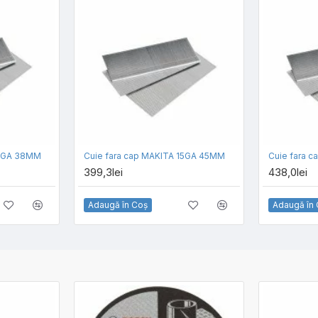
15GA 38MM
Cuie fara cap MAKITA 15GA 45MM
Cuie fara 
399,3lei
438,0lei
Adaugă în Coş
Adaugă în