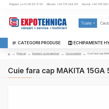
Program: Lu-Vi 08:00-17:00
Vânzări: +40 733 064 421
Service: +40 799 933
Toate
CATEGORII PRODUSE
ECHIPAMENTE H
Produse
Accesorii scule electrice
Consumabile
Cuie fara cap M
Cuie fara cap MAKITA 15GA