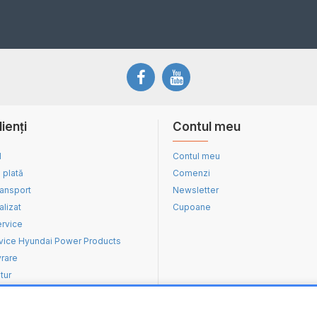
lienți
Contul meu
d
Contul meu
 plată
Comenzi
ransport
Newsletter
alizat
Cupoane
ervice
vice Hyundai Power Products
vrare
tur