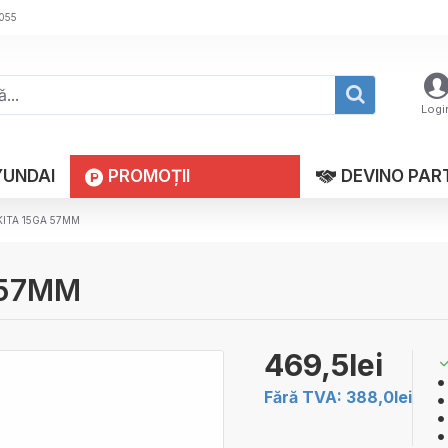
 055
Logi
YUNDAI
PROMOȚII
DEVINO PAR
AKITA 15GA 57MM
 57MM
469,5lei
Fără TVA: 388,0lei