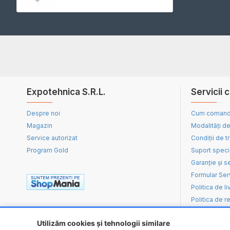
Expotehnica S.R.L.
Servicii c
Despre noi
Cum coman
Magazin
Modalități de
Service autorizat
Condiții de t
Program Gold
Suport speci
Garanție și s
Formular Ser
Politica de li
Politica de re
Utilizăm cookies și tehnologii similare