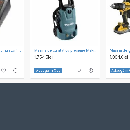
Set incarcator rapid si acumulator 18V 1.5 Ah Black Decker BDC1A15-QW
Masina de curatat cu presiune Makita HW1200
1.754,5lei
1.864,0lei
Adaugă în Coş
Adaugă în