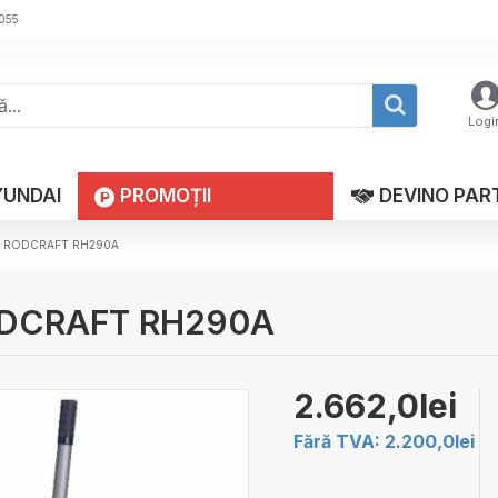
 055
Logi
YUNDAI
PROMOȚII
DEVINO PAR
codil RODCRAFT RH290A
l RODCRAFT RH290A
2.662,0lei
Fără TVA: 2.200,0lei