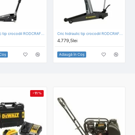
Cric hidraulic tip crocodil RODCRAFT RH135
Cric hidraulic tip crocodil RODCRAFT RH251
4.779,5lei
 Coş
Adaugă în Coş
-11 %