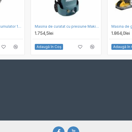
Set incarcator rapid si acumulator 18V 1.5 Ah Black Decker BDC1A15-QW
Masina de curatat cu presiune Makita HW1200
1.754,5lei
1.864,0lei
Adaugă în Coş
Adaugă în