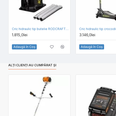
Cric hidraulic tip butelie RODCRAFT MGN30
1.815,0lei
3.146,0lei
Adaugă în Coş
Adaugă în Coş
ALȚI CLIENȚI AU CUMPĂRAT ȘI