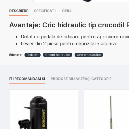
DESCRIERE
SPECIFICATII
OPINII
Avantaje: Cric hidraulic tip croco
Dotat cu pedala de ridicare pentru apropiere rapi
Levier din 2 piese pentru depozitare usoara
Etichete:
Rodcraft
Cricuri hidraulice
Unelte hidraulice
ITI RECOMANDAM SI
PRODUSE DIN ACEEAȘI CATEGORIE