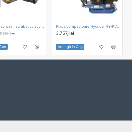
Masina de gaurit si insurubat cu acumulator 18V PowerStack Dewalt DCD805H2T-QW, motor fara perii, cuplu 90 Nm, 2 x acumulator 5.0 Ah, incarcator si valiza transport
Placa compactoare Hyundai HY-PC60TL, motor Loncin pe benzina in 4 timpi, 6.5 CP, unidirectionala, forta compactare 12 kN
3.757,1lei
2.083,6lei
 Coş
Adaugă în Coş