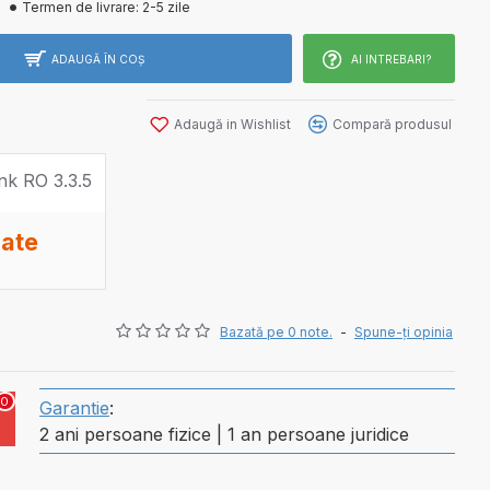
Termen de livrare:
2-5 zile
ADAUGĂ ÎN COŞ
AI INTREBARI?
Adaugă in Wishlist
Compară produsul
rate
Bazată pe 0 note.
-
Spune-ţi opinia
0
Garantie
:
2 ani persoane fizice | 1 an persoane juridice