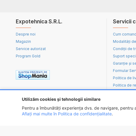
Expotehnica S.R.L.
Servicii c
Despre noi
Cum coman
Magazin
Modalități de
Service autorizat
Condiții de t
Program Gold
Suport speci
Garanție și s
Formular Ser
Politica de li
Politica de re
Utilizăm cookies și tehnologii similare
Pentru a îmbunătăți experiența dvs. de navigare, pentru an
Aflați mai multe în Politica de confidențialitate
.
Copyright ©
2026 - EXPOTEHNICA S.R.L.