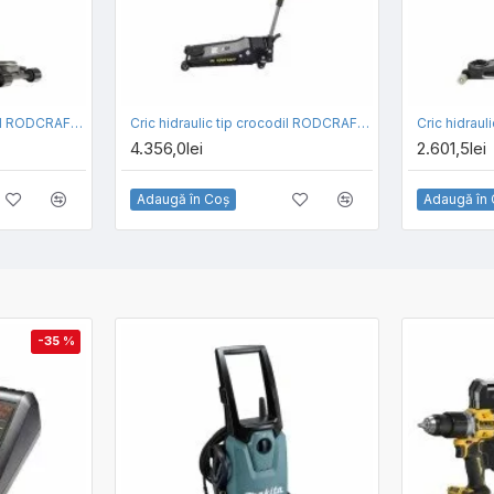
Cric hidraulic tip crocodil RODCRAFT RH216
Cric hidraulic tip crocodil RODCRAFT RH315
4.356,0lei
2.601,5lei
Adaugă în Coş
Adaugă în
-35 %