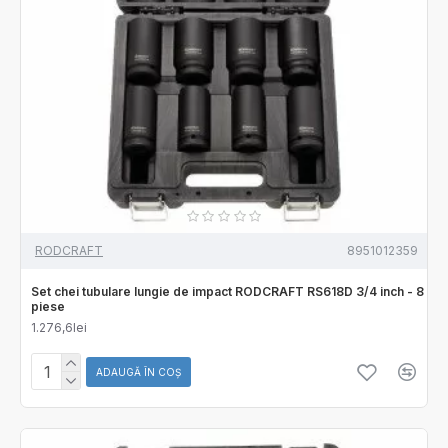
RODCRAFT
8951012359
Set chei tubulare lungie de impact RODCRAFT RS618D 3/4 inch - 8
piese
1.276,6lei
ADAUGĂ ÎN COŞ