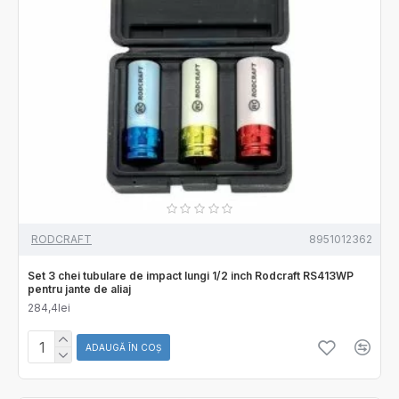
RODCRAFT
8951012362
Set 3 chei tubulare de impact lungi 1/2 inch Rodcraft RS413WP
pentru jante de aliaj
284,4lei
ADAUGĂ ÎN COŞ