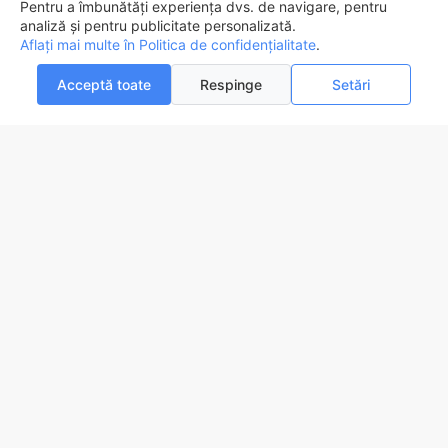
Pentru a îmbunătăți experiența dvs. de navigare, pentru
piese
analiză și pentru publicitate personalizată.
847,0lei
Aflați mai multe în Politica de confidențialitate
FILTREAZA
.
ADAUGĂ ÎN COŞ
Acceptă toate
Respinge
Setări
0
0
Acasa
Favorite
Compara
Email
Contact