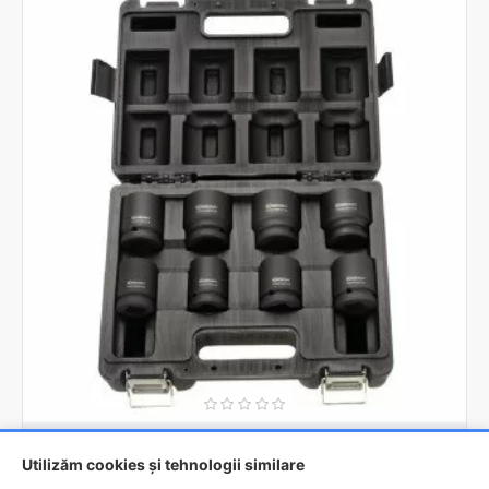
RODCRAFT
8951012358
Utilizăm cookies și tehnologii similare
Set chei tubulare scurte de impact RODCRAFT RS618 3/4 inch - 8