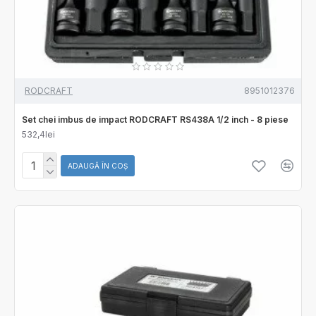
RODCRAFT
8951012376
Set chei imbus de impact RODCRAFT RS438A 1/2 inch - 8 piese
532,4lei
ADAUGĂ ÎN COŞ