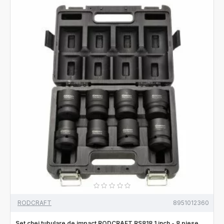
RODCRAFT
8951012360
Set chei tubulare de impact RODCRAFT RS818 1 inch - 8 piese