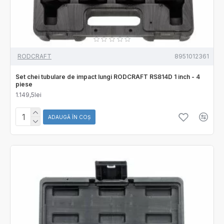
RODCRAFT
8951012361
Set chei tubulare de impact lungi RODCRAFT RS814D 1 inch - 4
piese
1.149,5lei
ADAUGĂ ÎN COŞ