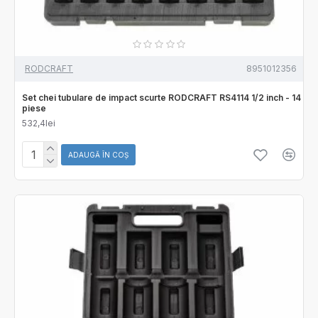
RODCRAFT
8951012356
Set chei tubulare de impact scurte RODCRAFT RS4114 1/2 inch - 14
piese
532,4lei
ADAUGĂ ÎN COŞ