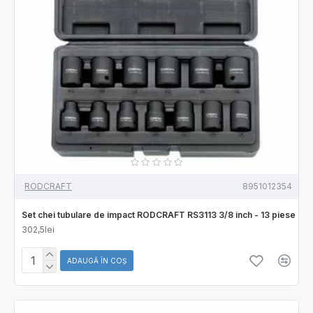
RODCRAFT
8951012354
Set chei tubulare de impact RODCRAFT RS3113 3/8 inch - 13 piese
302,5lei
ADAUGĂ ÎN COŞ