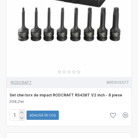
RODCRAFT
8951012377
Set chei torx de impact RODCRAFT RS438T 1/2 inch - 8 piese
508,2lei
ADAUGĂ ÎN COŞ