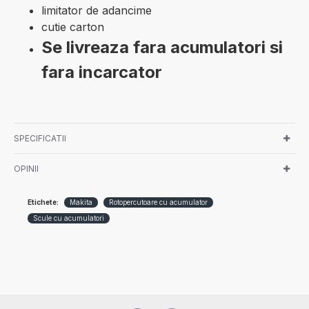
limitator de adancime
cutie carton
Se livreaza fara acumulatori si
fara incarcator
SPECIFICATII
OPINII
Etichete:
Makita
Rotopercutoare cu acumulator
Scule cu acumulatori