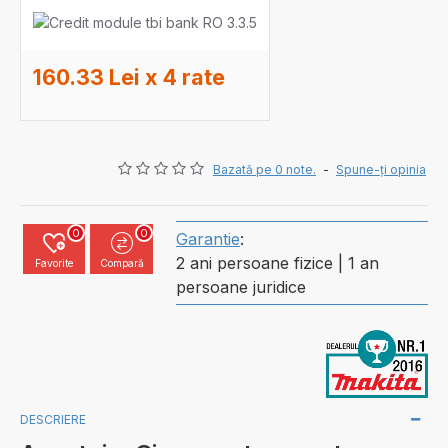
160.33 Lei x 4 rate
Bazată pe 0 note.
-
Spune-ţi opinia
0
0
Garantie
:
2 ani persoane fizice | 1 an
Favorite
Compară
persoane juridice
DESCRIERE