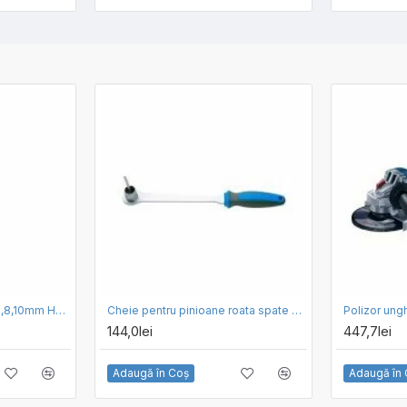
Set burghie Sds Plus 5,6,8,10mm Hyundai HY-26001004
Cheie pentru pinioane roata spate cu mâner UNIOR - 1670.8/2BI
Polizor ung
144,0lei
447,7lei
Adaugă în Coş
Adaugă în