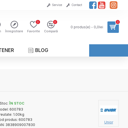
Service
Contact
0
0
0
0 produs(e) - 0,0lei
n
Înregistrare
Favorite
Compară
TENER
BLOG
Stoc:
ÎN STOC
odel:
600783
reutate:
1.00kg
od produs:
600783
Unior
AN:
3838909007830