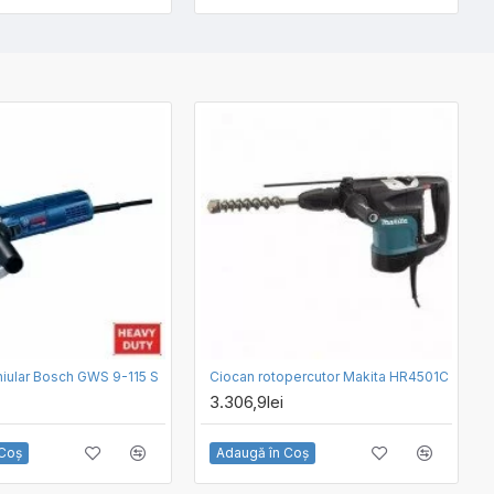
hiular Bosch GWS 9-115 S
Ciocan rotopercutor Makita HR4501C
3.306,9lei
 Coş
Adaugă în Coş