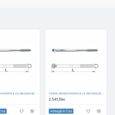
Cheie dinamometrica cu declansator UNIOR cu antrenor de 3/4 inch 264
Cheie dinamometrica cu declansator UNIOR cu antrenor de 1 inch 264
2.541,0lei
 Coş
Adaugă în Coş