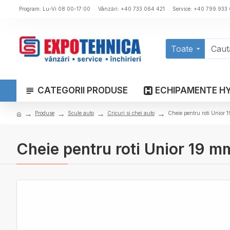
Program: Lu-Vi 08:00-17:00
Vânzări: +40 733 064 421
Service: +40 799 933
Toate
CATEGORII PRODUSE
ECHIPAMENTE H
Produse
Scule auto
Cricuri si chei auto
Cheie pentru roti Unior 
Cheie pentru roti Unior 19 m