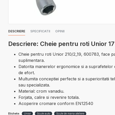
DESCRIERE
SPECIFICATII
OPINII
Descriere: Cheie pentru roti Unior 
Cheie pentru roti Unior 210/2_19, 600783, face p
suplimentara.
Datorita manerelor ergonomice si a suprafetelor 
de efort.
Multumita conceptiei perfecte si a superioritatii t
sau specializata.
Material: crom vanadiu.
Forjata, calire si revenire totala.
Acoperire cromare conform EN12540
Etichete:
Unior
Scule auto
Scule de mana ateliere