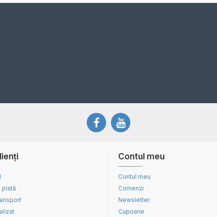
lienți
Contul meu
d
Contul meu
 plată
Comenzi
ransport
Newsletter
alizat
Cupoane