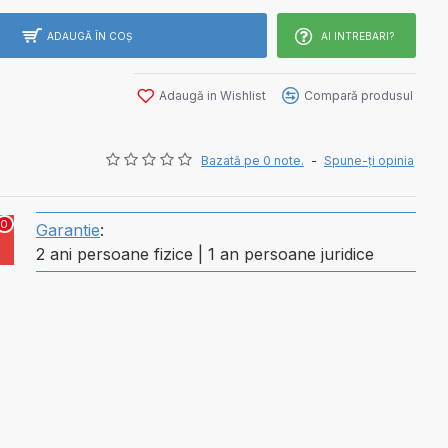
ADAUGĂ ÎN COŞ
AI INTREBARI?
Adaugă in Wishlist
Compară produsul
Bazată pe 0 note.
-
Spune-ţi opinia
0
Garantie
:
2 ani persoane fizice | 1 an persoane juridice