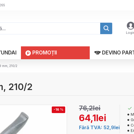
 055
Logi
YUNDAI
PROMOȚII
DEVINO PAR
19 mm, 210/2
m, 210/2
76,2lei
-16 %
M
64,1lei
G
C
Fără TVA: 52,9lei
E