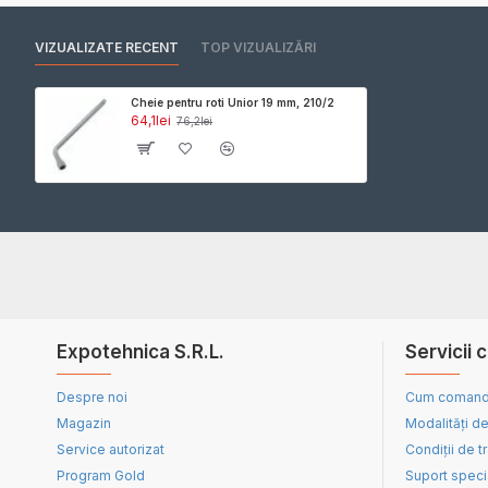
VIZUALIZATE RECENT
TOP VIZUALIZĂRI
Cheie pentru roti Unior 19 mm, 210/2
64,1lei
76,2lei
Expotehnica S.R.L.
Servicii c
Despre noi
Cum coman
Magazin
Modalități de
Service autorizat
Condiții de t
Program Gold
Suport speci