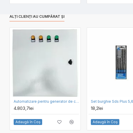
ALȚI CLIENȚI AU CUMPĂRAT ȘI
Automatizare pentru generator de curent Balanty by Hyundai HBD303S
4.803,7lei
18,2lei
Adaugă în Coş
Adaugă în Coş