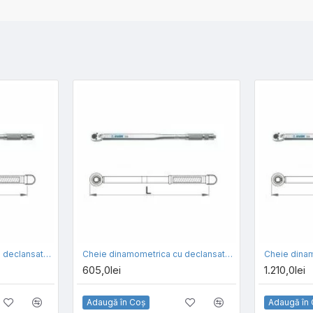
Cheie dinamometrica cu declansator UNIOR cu antrenor de 3/8 inch 264
Cheie dinamometrica cu declansator UNIOR cu antrenor de 1/2 inch 264
605,0lei
1.210,0lei
Adaugă în Coş
Adaugă în