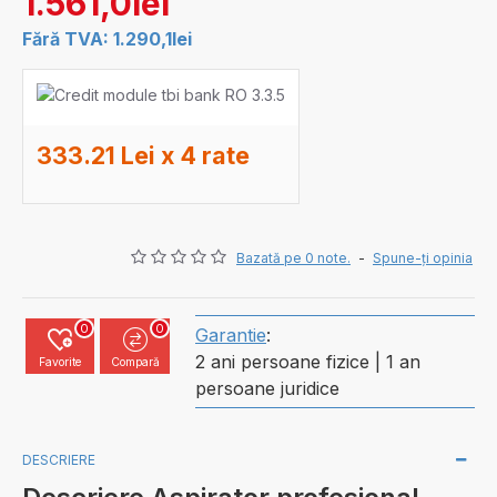
1.561,0lei
Fără TVA: 1.290,1lei
333.21 Lei x 4 rate
Bazată pe 0 note.
-
Spune-ţi opinia
0
0
Garantie
:
2 ani persoane fizice | 1 an
Favorite
Compară
persoane juridice
DESCRIERE