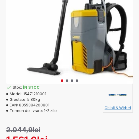
Stoc:
ÎN STOC
Model:
15471210001
Greutate:
5.80kg
EAN:
8055384260801
Ghibli & Wirbel
Termen de livrare:
1-2 zile
2.044,9lei