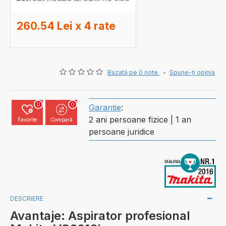
260.54 Lei x 4 rate
Bazată pe 0 note.
-
Spune-ţi opinia
0
0
Garantie
:
2 ani persoane fizice | 1 an
Favorite
Compară
persoane juridice
DESCRIERE
Avantaje: Aspirator profesional