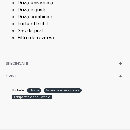
Duză universală
Duză îngustă
Duză combinată
Furtun flexibil
Sac de praf
Filtru de rezervă
SPECIFICATII
OPINII
Etichete:
Makita
Aspiratoare profesionale
Echipamente de curatenie