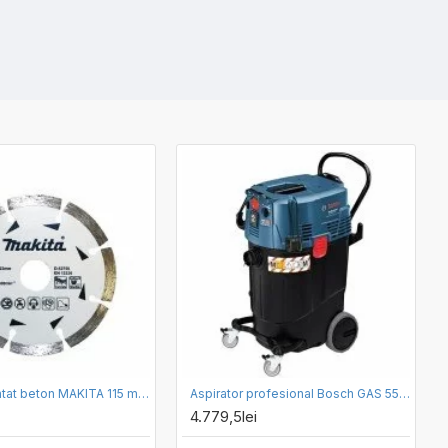
Disc diamantat beton MAKITA 115 mm D-52750
Aspirator profesional Bosch GAS 55 M AFC
4.779,5lei