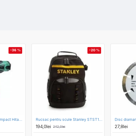
-36 %
-20 %
Masina de insurubat cu impact Hitachi WR 14VB
Rucsac pentru scule Stanley STST1-72335, 35 x 16 x 44 cm
194,0lei
27,8lei
242,0lei