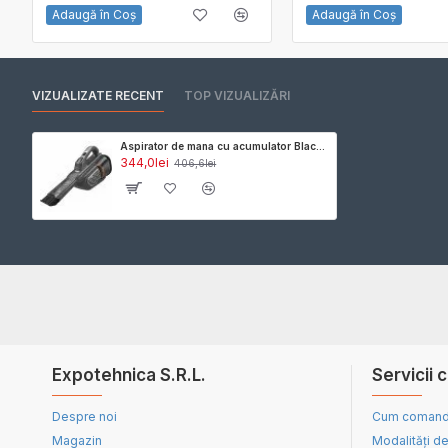
Adaugă în Coş
Adaugă în Coş
VIZUALIZATE RECENT
TOP VIZUALIZĂRI
Aspirator de mana cu acumulator Black&Decker BHHV520JF-QW, recipient colectare praf 700ml
344,0lei
406,6lei
Expotehnica S.R.L.
Servicii c
Despre noi
Cum coman
Magazin
Modalități de