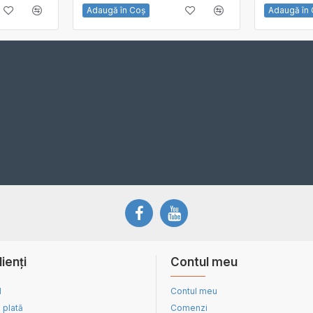
Adaugă în Coş
Adaugă în
lienți
Contul meu
d
Contul meu
 plată
Comenzi