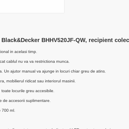
r Black&Decker BHHV520JF-QW, recipient colect
ional in acelasi timp.
 incat cablul nu va va restrictiona munca.
la. Un ajutor manual va ajunge in locuri chiar greu de atins.
 mobilierul ridicat sau interiorul masinii.
n toate locurile greu accesibile.
ie de accesorii suplimentare.
e 700 ml.