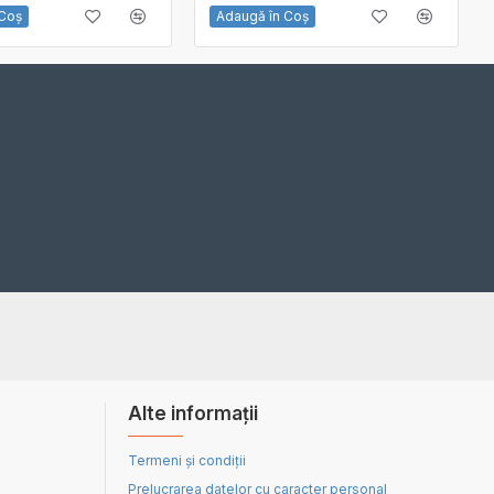
 Coş
Adaugă în Coş
Alte informații
Termeni și condiții
Prelucrarea datelor cu caracter personal