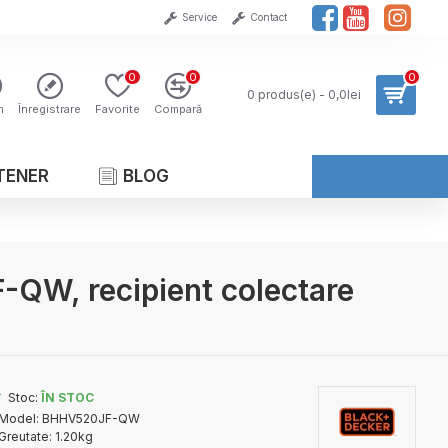
Service
Contact
0
0
0
0 produs(e) - 0,0lei
n
Înregistrare
Favorite
Compară
TENER
BLOG
QW, recipient colectare
Stoc:
ÎN STOC
Model:
BHHV520JF-QW
Greutate:
1.20kg