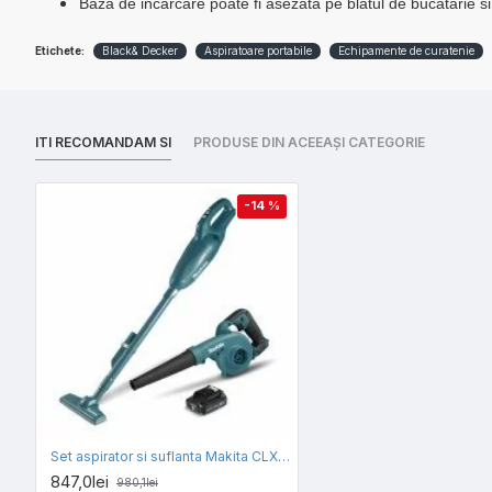
Baza de incarcare poate fi asezata pe blatul de bucatarie si
Etichete:
Black& Decker
Aspiratoare portabile
Echipamente de curatenie
ITI RECOMANDAM SI
PRODUSE DIN ACEEAȘI CATEGORIE
-14 %
Set aspirator si suflanta Makita CLX245SAX1, acumulator CXT 12 V 2.0 Ah, incarcator
847,0lei
980,1lei