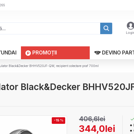
 055
Logi
YUNDAI
PROMOȚII
DEVINO PAR
ulator Black&Decker BHHV520JF-QW, recipient colectare praf 700ml
lator Black&Decker BHHV520JF-
406,6lei
-15 %
344,0lei