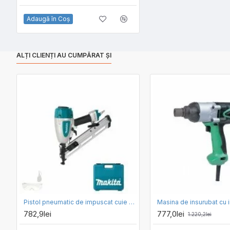
Adaugă în Coş
ALȚI CLIENȚI AU CUMPĂRAT ȘI
Pistol pneumatic de impuscat cuie cu jumatate de cap Makita AF635
782,9lei
777,0lei
1.220,2lei