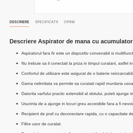
DESCRIERE
SPECIFICATII
OPINII
Descriere Aspirator de mana cu acumulato
Aspiratorul fara fir este un dispozitiv convenabil si multifunct
Nu trebuie sa il conectati la priza in timpul curatarii, astfel
Confortul de utilizare este asigurat de o baterie reincarcabi
Gama nelimitata va permite sa curatati rapid murdaria usoara,
Datorita varfului practic extensibil al slotului, puteti ajunge i
Usurinta de a ajunge in locuri greu accesibile fara a fi nevo
Recipient de praf cu deconectare rapida, cu o capacitate d
Filtre usor de curatat.