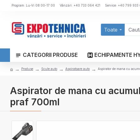
Program: Lu-Vi 08:00-17:00
Vânzări: +40 733 064 421
Service: +40 799 933
Toate
CATEGORII PRODUSE
ECHIPAMENTE H
Produse
Scule auto
Aspiratoare auto
Aspirator de mana cu acum
Aspirator de mana cu acumu
praf 700ml