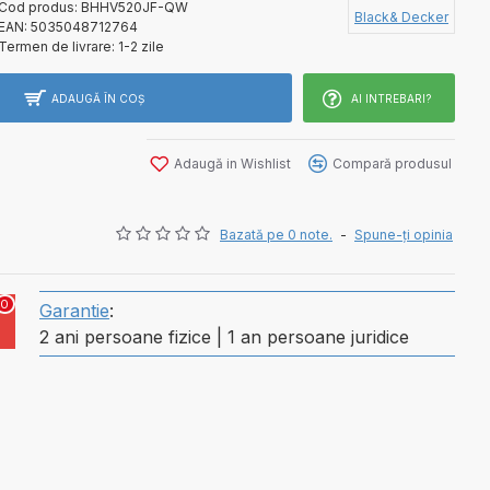
Cod produs:
BHHV520JF-QW
Black& Decker
EAN:
5035048712764
Termen de livrare:
1-2 zile
ADAUGĂ ÎN COŞ
AI INTREBARI?
Adaugă in Wishlist
Compară produsul
Bazată pe 0 note.
-
Spune-ţi opinia
0
Garantie
:
2 ani persoane fizice | 1 an persoane juridice