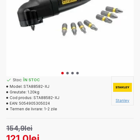
Stoc:
ÎN STOC
Model:
STA88582-XJ
Greutate:
1.20kg
Cod produs:
STA88582-XJ
Stanley
EAN:
5054905305024
Termen de livrare:
1-2 zile
154,9lei
121,0lei