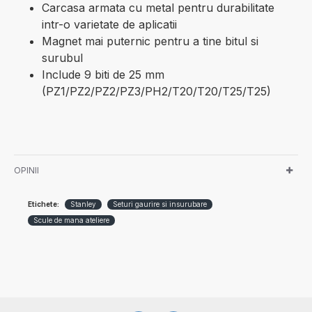
Carcasa armata cu metal pentru durabilitate
intr-o varietate de aplicatii
Magnet mai puternic pentru a tine bitul si
surubul
Include 9 biti de 25 mm
(PZ1/PZ2/PZ2/PZ3/PH2/T20/T20/T25/T25)
OPINII
Etichete:
Stanley
Seturi gaurire si insurubare
Scule de mana ateliere