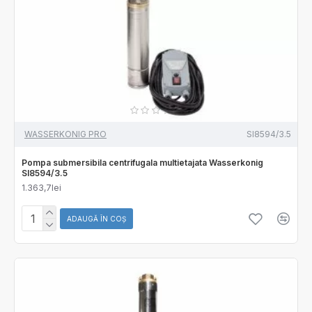
WASSERKONIG PRO
SI8594/3.5
Pompa submersibila centrifugala multietajata Wasserkonig
SI8594/3.5
1.363,7lei
ADAUGĂ ÎN COŞ