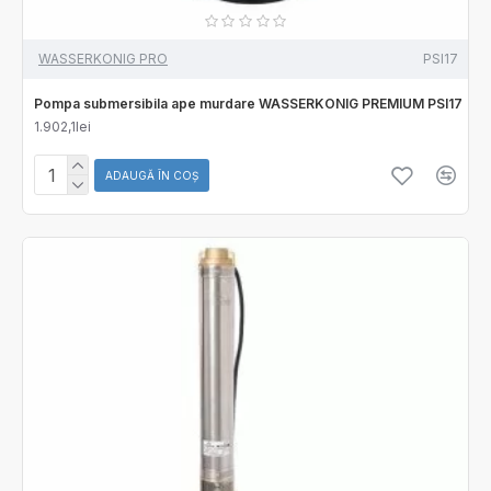
WASSERKONIG PRO
PSI17
Pompa submersibila ape murdare WASSERKONIG PREMIUM PSI17
1.902,1lei
ADAUGĂ ÎN COŞ