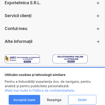
Expotehnica S.R.L.
Servicii clienți
Contul meu
Alte informații
Utilizăm cookies și tehnologii similare
Copyright ©
2026 - EXPOTEHNICA S.R.L.
Pentru a îmbunătăți experiența dvs. de navigare, pentru
analiză și pentru publicitate personalizată.
Aflați mai multe în Politica de confidențialitate
.
Acceptă toate
Respinge
Setări
0
0