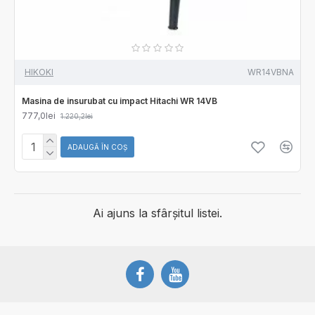
HIKOKI
WR14VBNA
Masina de insurubat cu impact Hitachi WR 14VB
777,0lei
1.220,2lei
ADAUGĂ ÎN COŞ
Ai ajuns la sfârșitul listei.