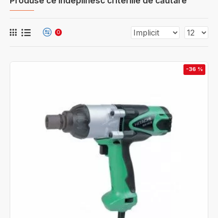
Produse ce îndeplinesc criteriile de căutare
0
-36 %