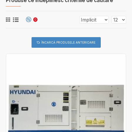
Produse ce îndeplinesc criteriile de căutare
0
ÎNCARCĂ PRODUSELE ANTERIOARE