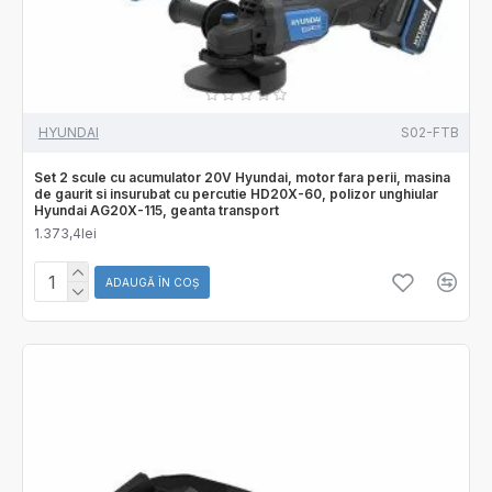
HYUNDAI
S02-FTB
Set 2 scule cu acumulator 20V Hyundai, motor fara perii, masina
de gaurit si insurubat cu percutie HD20X-60, polizor unghiular
Hyundai AG20X-115, geanta transport
1.373,4lei
ADAUGĂ ÎN COŞ