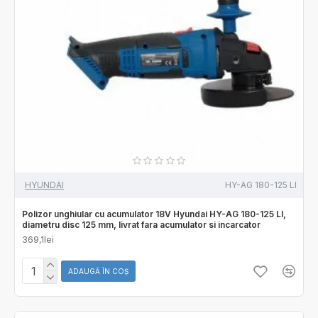
HYUNDAI
HY-AG 180-125 LI
Polizor unghiular cu acumulator 18V Hyundai HY-AG 180-125 LI,
diametru disc 125 mm, livrat fara acumulator si incarcator
369,1lei
ADAUGĂ ÎN COŞ