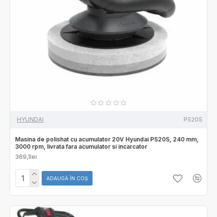
HYUNDAI
PS20S
Masina de polishat cu acumulator 20V Hyundai PS20S, 240 mm,
3000 rpm, livrata fara acumulator si incarcator
369,1lei
ADAUGĂ ÎN COŞ