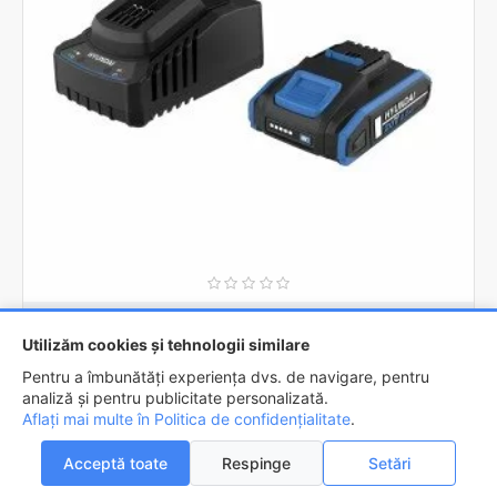
HYUNDAI
BI20-2/C20-2
Utilizăm cookies și tehnologii similare
Set acumulator Hyundai 20V 2.0 Ah si incarcator
Pentru a îmbunătăți experiența dvs. de navigare, pentru
260,2lei
analiză și pentru publicitate personalizată.
Aflați mai multe în Politica de confidențialitate
.
ADAUGĂ ÎN COŞ
Acceptă toate
Respinge
Setări
0
0
Acasa
Favorite
Compara
Email
Contact