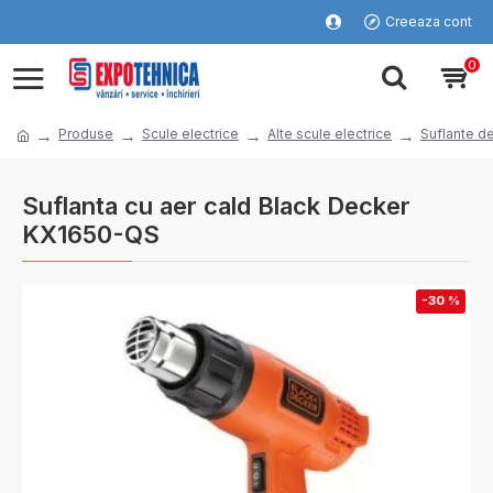
Creeaza cont
0
Produse
Scule electrice
Alte scule electrice
Suflante de
Suflanta cu aer cald Black Decker
KX1650-QS
-30 %