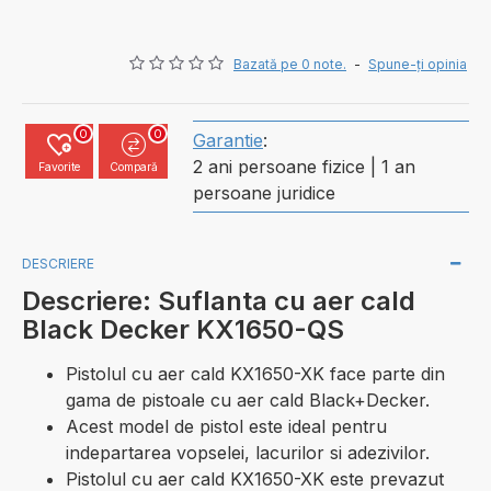
Bazată pe 0 note.
-
Spune-ţi opinia
0
0
Garantie
:
2 ani persoane fizice | 1 an
Favorite
Compară
persoane juridice
DESCRIERE
Descriere: Suflanta cu aer cald
Black Decker KX1650-QS
Pistolul cu aer cald KX1650-XK face parte din
gama de pistoale cu aer cald Black+Decker.
Acest model de pistol este ideal pentru
indepartarea vopselei, lacurilor si adezivilor.
Pistolul cu aer cald KX1650-XK este prevazut