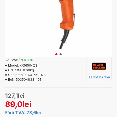
Stoc:
ÎN STOC
Model:
KX1650-QS
Greutate:
0.60kg
Cod produs:
KX1650-QS
Black& Decker
EAN:
5035048331491
127,1lei
89,0lei
Fără TVA: 73,6lei