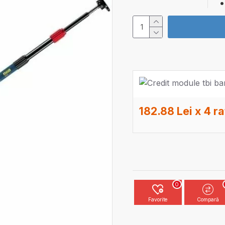
182.88 Lei x 4 ra
0
Favorite
Compară