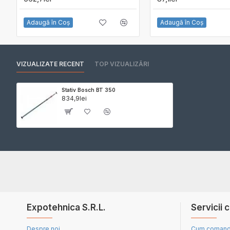
Adaugă în Coş
Adaugă în Coş
VIZUALIZATE RECENT
TOP VIZUALIZĂRI
Stativ Bosch BT 350
834,9lei
Expotehnica S.R.L.
Servicii c
Despre noi
Cum coman