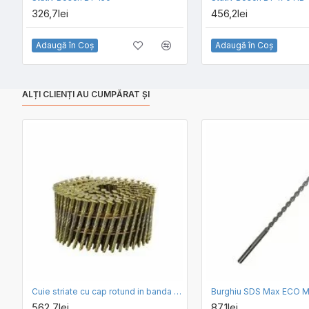
326,7lei
456,2lei
Adaugă în Coş
Adaugă în Coş
ALȚI CLIENȚI AU CUMPĂRAT ȘI
Cuie striate cu cap rotund in banda MAKITA 2.5x65mm
562,7lei
87,1lei