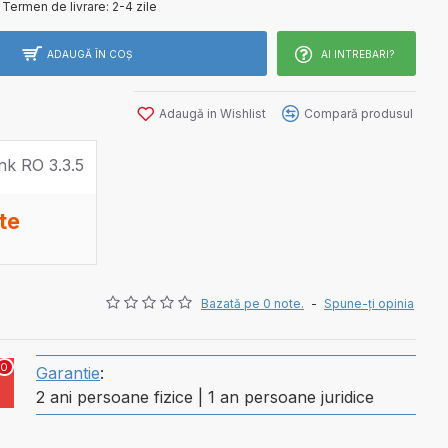
Termen de livrare:
2-4 zile
ADAUGĂ ÎN COŞ
AI INTREBARI?
Adaugă in Wishlist
Compară produsul
te
Bazată pe 0 note.
-
Spune-ţi opinia
0
Garantie
:
2 ani persoane fizice | 1 an persoane juridice