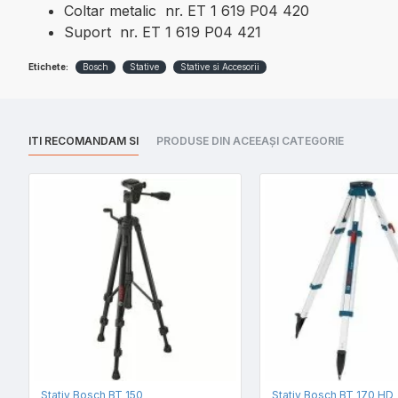
Coltar metalic nr. ET 1 619 P04 420
Suport nr. ET 1 619 P04 421
Etichete:
Bosch
Stative
Stative si Accesorii
ITI RECOMANDAM SI
PRODUSE DIN ACEEAȘI CATEGORIE
Stativ Bosch BT 150
Stativ Bosch BT 170 HD