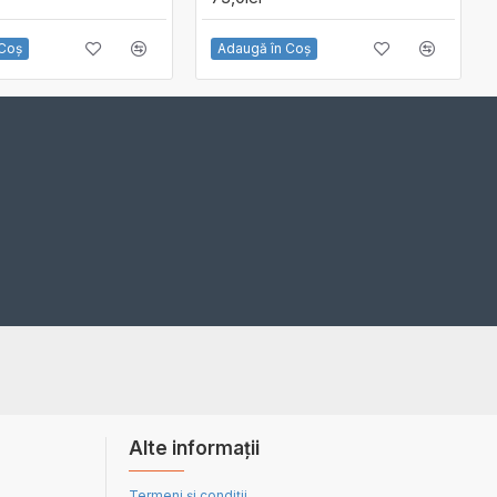
 Coş
Adaugă în Coş
Alte informații
Termeni și condiții