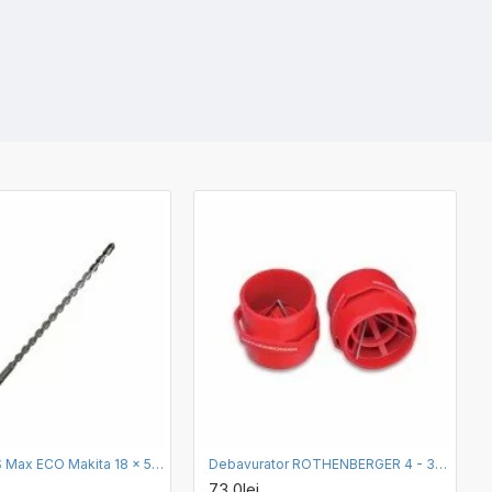
Burghiu SDS Max ECO Makita 18 x 540 x 400 mm
Debavurator ROTHENBERGER 4 - 36 mm
73,0lei