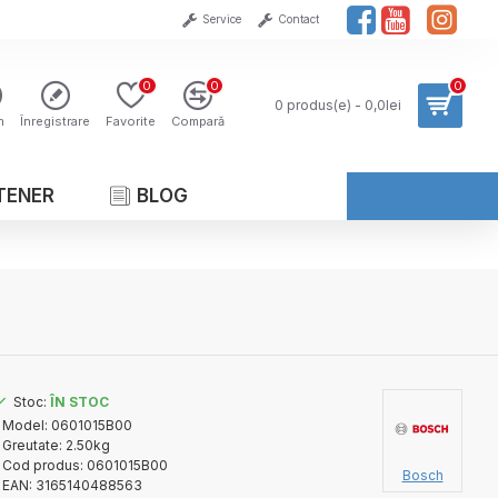
Service
Contact
0
0
0
0 produs(e) - 0,0lei
n
Înregistrare
Favorite
Compară
TENER
BLOG
Stoc:
ÎN STOC
Model:
0601015B00
Greutate:
2.50kg
Cod produs:
0601015B00
Bosch
EAN:
3165140488563