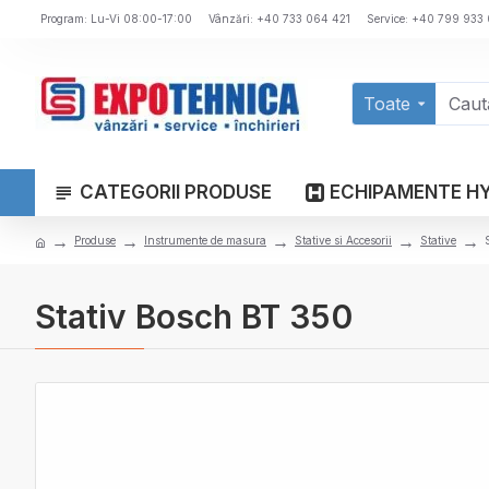
Program: Lu-Vi 08:00-17:00
Vânzări: +40 733 064 421
Service: +40 799 933
Toate
CATEGORII PRODUSE
ECHIPAMENTE H
Produse
Instrumente de masura
Stative si Accesorii
Stative
Stativ Bosch BT 350