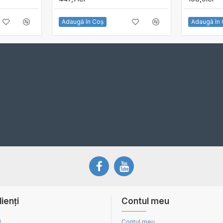
Adaugă în Coş
Adaugă în
lienți
Contul meu
d
Contul meu