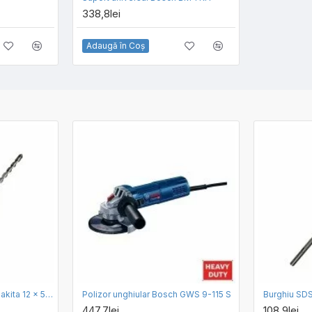
338,8lei
Adaugă în Coş
Burghiu SDS Max ECO Makita 12 x 540 x 400 mm
Polizor unghiular Bosch GWS 9-115 S
447,7lei
108,9lei