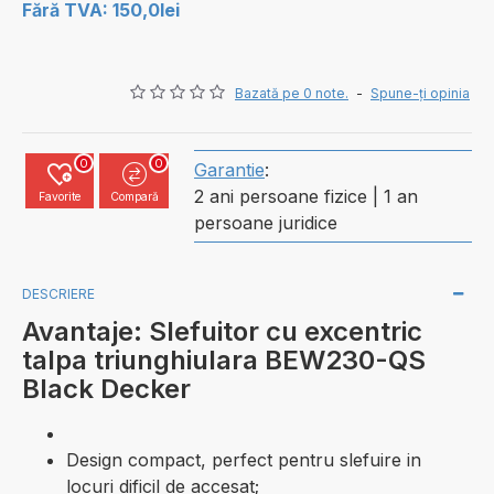
Fără TVA: 150,0lei
Bazată pe 0 note.
-
Spune-ţi opinia
0
0
Garantie
:
2 ani persoane fizice | 1 an
Favorite
Compară
persoane juridice
DESCRIERE
Avantaje: Slefuitor cu excentric
talpa triunghiulara BEW230-QS
Black Decker
Design compact, perfect pentru slefuire in
locuri dificil de accesat;