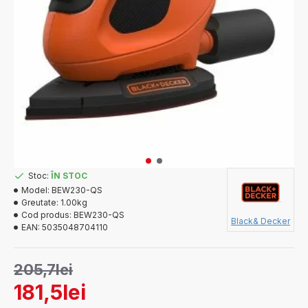
Stoc:
ÎN STOC
Model:
BEW230-QS
Greutate:
1.00kg
Cod produs:
BEW230-QS
Black& Decker
EAN:
5035048704110
205,7lei
181,5lei