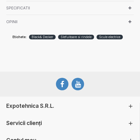
SPECIFICATII
OPINII
Etichete:
Black& Decker
Slefuitoare si rindele
Scule electrice
Expotehnica S.R.L.
Servicii clienți