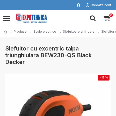
Creeaza cont
0
Produse
Scule electrice
Slefuitoare si rindele
Slefuitor
Slefuitor cu excentric talpa
triunghiulara BEW230-QS Black
Decker
-12 %