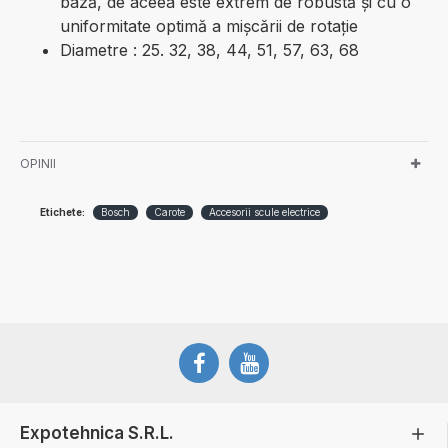
bază, de aceea este extrem de robustă şi cu o
uniformitate optimă a mişcării de rotaţie
Diametre : 25. 32, 38, 44, 51, 57, 63, 68
OPINII
Etichete:
Bosch
Carote
Accesorii scule electrice
Expotehnica S.R.L.