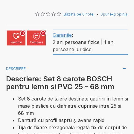
Bazată pe 0 note.
-
Spune-ţi opinia
0
0
Garantie
:
2 ani persoane fizice | 1 an
Favorite
Compară
persoane juridice
DESCRIERE
Descriere: Set 8 carote BOSCH
pentru lemn si PVC 25 - 68 mm
Set 8 carote de taiere destinate gauririi in lemn si
mase plastice cu diametre cuprinse intre 25 si
68 mm
Dantură cu profil aspru şi avans rapid
Tija de fixare hexagonală legată fix de corpul de