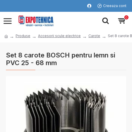
Creeaza cont
0
Produse
Accesorii scule electrice
Carote
Set 8 carote
Set 8 carote BOSCH pentru lemn si
PVC 25 - 68 mm