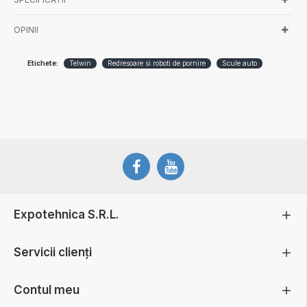
OPINII
Etichete:
Telwin
Redresoare si roboti de pornire
Scule auto
Expotehnica S.R.L.
Servicii clienți
Contul meu