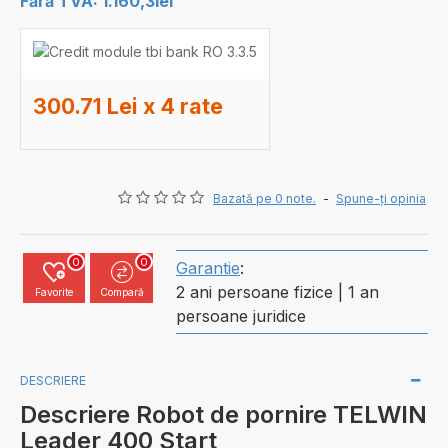
Fără TVA: 1.160,3lei
300.71 Lei x 4 rate
Bazată pe 0 note.
-
Spune-ţi opinia
0
0
Garantie
:
2 ani persoane fizice | 1 an
Favorite
Compară
persoane juridice
DESCRIERE
Descriere Robot de pornire TELWIN
Leader 400 Start