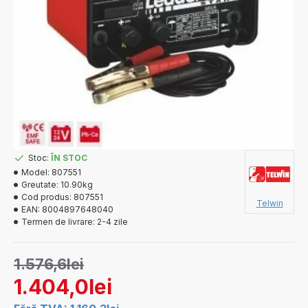
Stoc:
ÎN STOC
Model:
807551
Greutate:
10.90kg
Cod produs:
807551
Telwin
EAN:
8004897648040
Termen de livrare:
2-4 zile
1.576,6lei
1.404,0lei