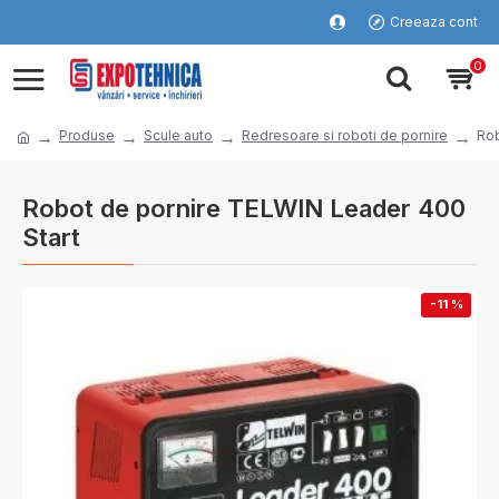
Creeaza cont
0
Produse
Scule auto
Redresoare si roboti de pornire
Rob
Robot de pornire TELWIN Leader 400
Start
-11 %