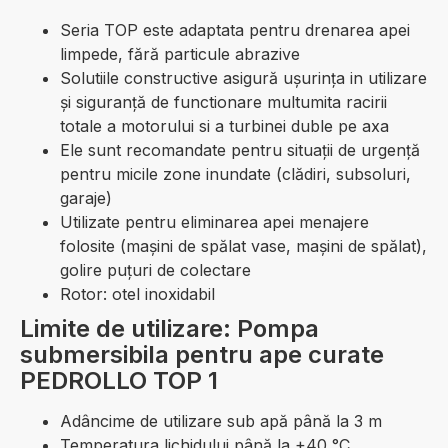
Seria TOP este adaptata pentru drenarea apei
limpede, fără particule abrazive
Solutiile constructive asigură ușurinţa in utilizare
și siguranţă de functionare multumita racirii
totale a motorului si a turbinei duble pe axa
Ele sunt recomandate pentru situaţii de urgenţă
pentru micile zone inundate (clădiri, subsoluri,
garaje)
Utilizate pentru eliminarea apei menajere
folosite (mașini de spălat vase, mașini de spălat),
golire puţuri de colectare
Rotor: otel inoxidabil
Limite de utilizare: Pompa
submersibila pentru ape curate
PEDROLLO TOP 1
Adâncime de utilizare sub apă până la 3 m
Temperatura lichidului până la +40 °C