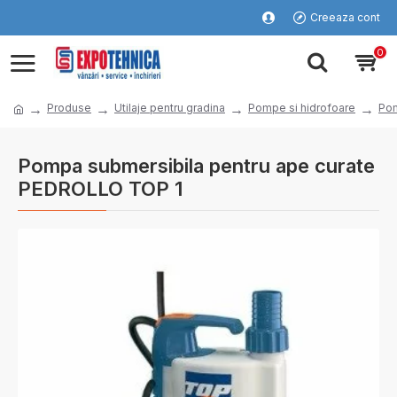
Creeaza cont
0
Produse
Utilaje pentru gradina
Pompe si hidrofoare
Pom
Pompa submersibila pentru ape curate
PEDROLLO TOP 1