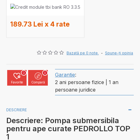
189.73 Lei x 4 rate
Bazată pe 0 note.
-
Spune-ţi opinia
0
0
Garantie
:
2 ani persoane fizice | 1 an
Favorite
Compară
persoane juridice
DESCRIERE
Descriere: Pompa submersibila
pentru ape curate PEDROLLO TOP
1