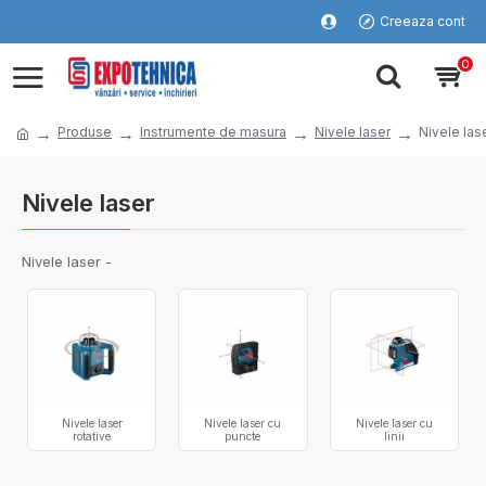
Creeaza cont
0
Produse
Instrumente de masura
Nivele laser
Nivele lase
Nivele laser
Nivele laser -
Nivele laser
Nivele laser cu
Nivele laser cu
rotative
puncte
linii