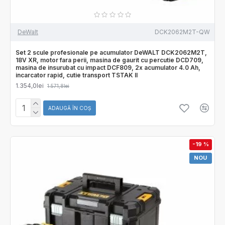
DeWalt
DCK2062M2T-QW
Set 2 scule profesionale pe acumulator DeWALT DCK2062M2T,
18V XR, motor fara perii, masina de gaurit cu percutie DCD709,
masina de insurubat cu impact DCF809, 2x acumulator 4.0 Ah,
incarcator rapid, cutie transport TSTAK II
1.354,0lei
1.571,8lei
ADAUGĂ ÎN COŞ
-19 %
NOU