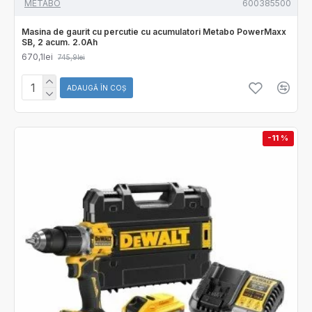
METABO
600385500
Masina de gaurit cu percutie cu acumulatori Metabo PowerMaxx
SB, 2 acum. 2.0Ah
670,1lei
745,9lei
ADAUGĂ ÎN COŞ
-11 %