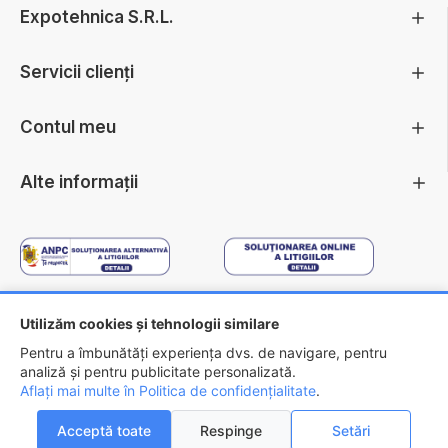
Expotehnica S.R.L.
Servicii clienți
Contul meu
Alte informații
Utilizăm cookies și tehnologii similare
Copyright ©
2026 - EXPOTEHNICA S.R.L.
Pentru a îmbunătăți experiența dvs. de navigare, pentru
analiză și pentru publicitate personalizată.
Aflați mai multe în Politica de confidențialitate
FILTREAZA
.
Acceptă toate
Respinge
Setări
0
0