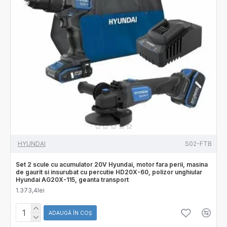
HYUNDAI
S02-FTB
Set 2 scule cu acumulator 20V Hyundai, motor fara perii, masina
de gaurit si insurubat cu percutie HD20X-60, polizor unghiular
Hyundai AG20X-115, geanta transport
1.373,4lei
ADAUGĂ ÎN COŞ