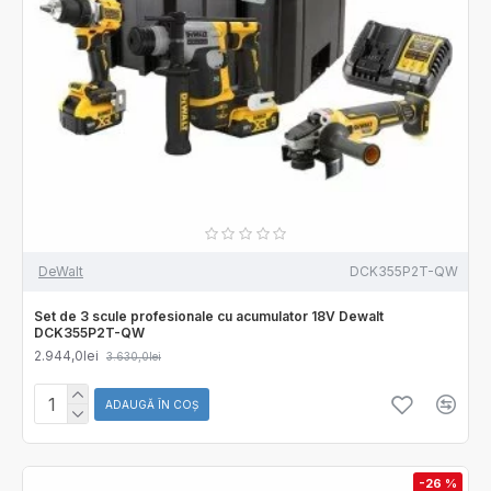
DeWalt
DCK355P2T-QW
Set de 3 scule profesionale cu acumulator 18V Dewalt
DCK355P2T-QW
2.944,0lei
3.630,0lei
ADAUGĂ ÎN COŞ
-26 %