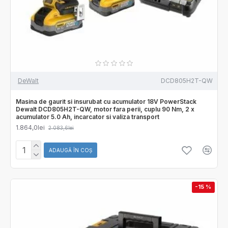
DeWalt
DCD805H2T-QW
Masina de gaurit si insurubat cu acumulator 18V PowerStack
Dewalt DCD805H2T-QW, motor fara perii, cuplu 90 Nm, 2 x
acumulator 5.0 Ah, incarcator si valiza transport
1.864,0lei
2.083,6lei
ADAUGĂ ÎN COŞ
-15 %