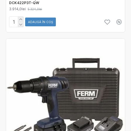
DCK422P3T-QW
3.914,0lei
5.324,0lei
ADAUGĂ ÎN COŞ