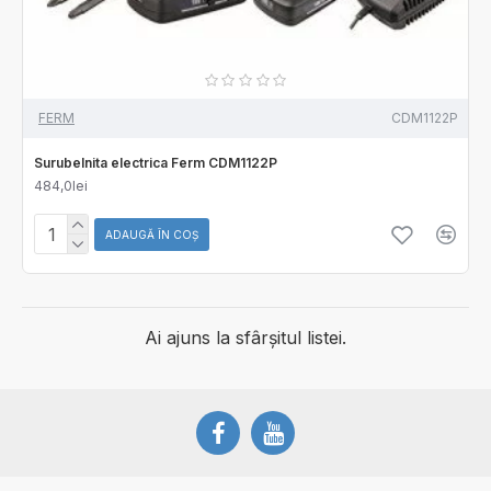
FERM
CDM1122P
Surubelnita electrica Ferm CDM1122P
484,0lei
ADAUGĂ ÎN COŞ
Ai ajuns la sfârșitul listei.