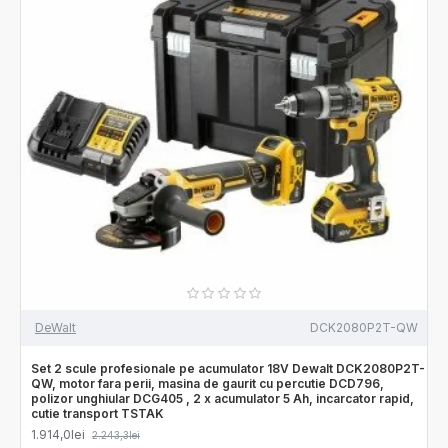
DeWalt
DCK2080P2T-QW
Set 2 scule profesionale pe acumulator 18V Dewalt DCK2080P2T-
QW, motor fara perii, masina de gaurit cu percutie DCD796,
polizor unghiular DCG405 , 2 x acumulator 5 Ah, incarcator rapid,
cutie transport TSTAK
1.914,0lei
2.243,3lei