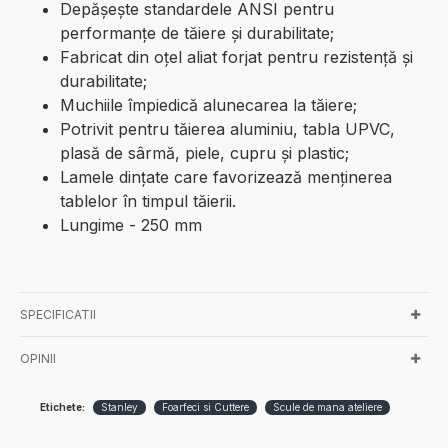
Depășește standardele ANSI pentru
performanțe de tăiere și durabilitate;
Fabricat din oțel aliat forjat pentru rezistență și
durabilitate;
Muchiile împiedică alunecarea la tăiere;
Potrivit pentru tăierea aluminiu, tabla UPVC,
plasă de sârmă, piele, cupru și plastic;
Lamele dințate care favorizează menținerea
tablelor în timpul tăierii.
Lungime - 250 mm
SPECIFICATII
OPINII
Etichete:
Stanley
Foarfeci si Cuttere
Scule de mana ateliere