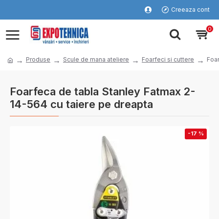
Creeaza cont
0
Produse
Scule de mana ateliere
Foarfeci si cuttere
Foar
Foarfeca de tabla Stanley Fatmax 2-
14-564 cu taiere pe dreapta
-17 %