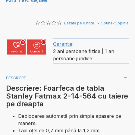
Fără TVA: 49,6lei
Bazată pe 0 note.
-
Spune-ţi opinia
0
0
Garantie
:
2 ani persoane fizice | 1 an
Favorite
Compară
persoane juridice
DESCRIERE
Descriere: Foarfeca de tabla
Stanley Fatmax 2-14-564 cu taiere
pe dreapta
Deblocarea automată prin simpla apasare pe
manere;
Taie oțel de 0,7 mm până la 1,2 mm;