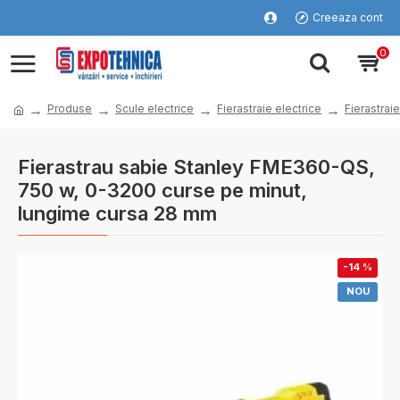
Creeaza cont
0
Produse
Scule electrice
Fierastraie electrice
Fierastrai
Fierastrau sabie Stanley FME360-QS,
750 w, 0-3200 curse pe minut,
lungime cursa 28 mm
-14 %
NOU