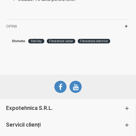
OPINII
Etichete:
Stanley
Fierastraie sabie
Fierastraie electrice
Expotehnica S.R.L.
Servicii clienți