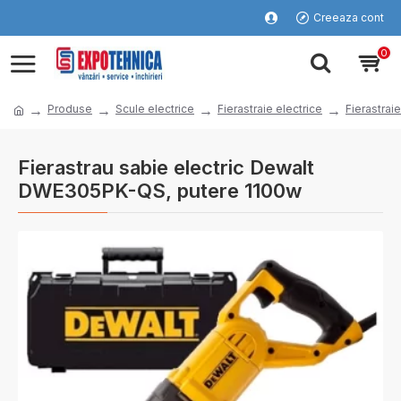
Creeaza cont
0
Produse
Scule electrice
Fierastraie electrice
Fierastrai
Fierastrau sabie electric Dewalt
DWE305PK-QS, putere 1100w