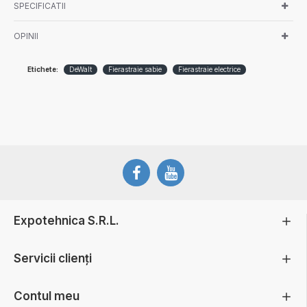
SPECIFICATII
OPINII
Etichete:
DeWalt
Fierastraie sabie
Fierastraie electrice
Expotehnica S.R.L.
Servicii clienți
Contul meu