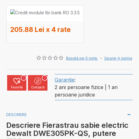
205.88 Lei x 4 rate
Bazată pe 0 note.
-
Spune-ţi opinia
0
0
Garantie
:
2 ani persoane fizice | 1 an
Favorite
Compară
persoane juridice
DESCRIERE
Descriere Fierastrau sabie electric
Dewalt DWE305PK-QS, putere