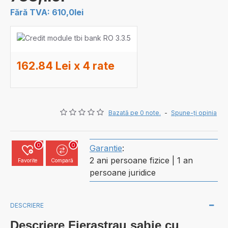
Fără TVA: 610,0lei
162.84 Lei x 4 rate
Bazată pe 0 note.
-
Spune-ţi opinia
0
0
Garantie
:
2 ani persoane fizice | 1 an
Favorite
Compară
persoane juridice
DESCRIERE
Descriere
Fierastrau sabie cu