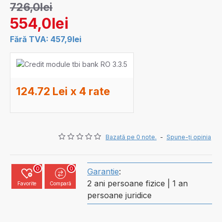
726,0lei
554,0lei
Fără TVA: 457,9lei
124.72 Lei x 4 rate
Bazată pe 0 note.
-
Spune-ţi opinia
0
0
Garantie
:
2 ani persoane fizice | 1 an
Favorite
Compară
persoane juridice