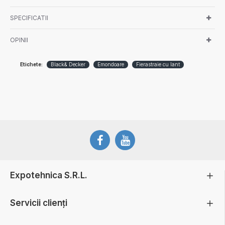
SPECIFICATII
OPINII
Etichete:
Black& Decker
Emondoare
Fierastraie cu lant
Expotehnica S.R.L.
Servicii clienți