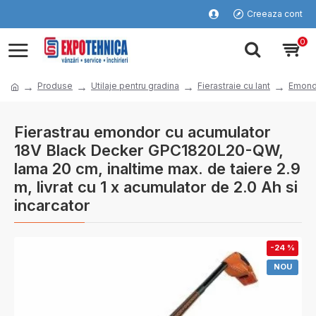
Creeaza cont
0
Produse
Utilaje pentru gradina
Fierastraie cu lant
Emond
Fierastrau emondor cu acumulator
18V Black Decker GPC1820L20-QW,
lama 20 cm, inaltime max. de taiere 2.9
m, livrat cu 1 x acumulator de 2.0 Ah si
incarcator
-24 %
NOU