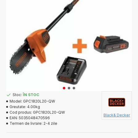
Stoc:
ÎN STOC
Model:
GPC1820L20-QW
Greutate:
4.00kg
Cod produs:
GPC1820L20-QW
Black& Decker
EAN:
5035048470596
Termen de livrare:
2-4 zile