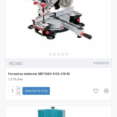
METABO
61926000
Ferastrau stationar METABO KGS 216 M
1.379,4lei
ADAUGĂ ÎN COŞ