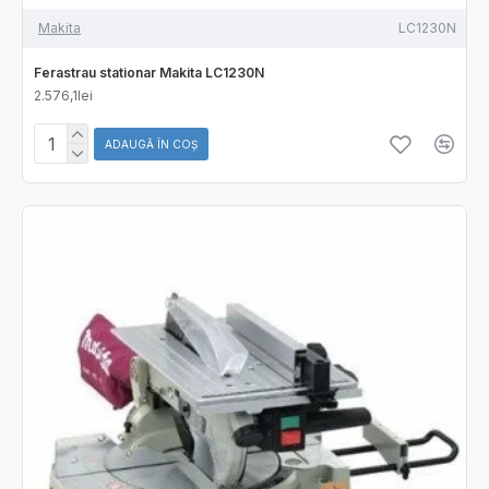
Makita
LC1230N
Ferastrau stationar Makita LC1230N
2.576,1lei
ADAUGĂ ÎN COŞ