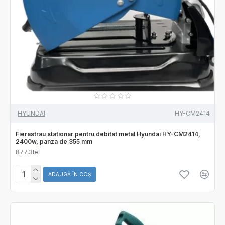
HYUNDAI
HY-CM2414
Fierastrau stationar pentru debitat metal Hyundai HY-CM2414,
2400w, panza de 355 mm
877,3lei
ADAUGĂ ÎN COŞ