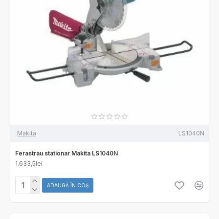
Makita
LS1040N
Ferastrau stationar Makita LS1040N
1.633,5lei
ADAUGĂ ÎN COŞ