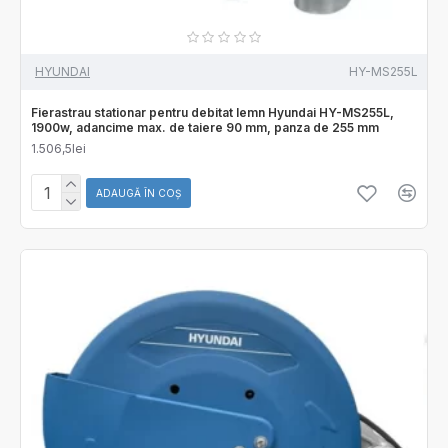
HYUNDAI
HY-MS255L
Fierastrau stationar pentru debitat lemn Hyundai HY-MS255L,
1900w, adancime max. de taiere 90 mm, panza de 255 mm
1.506,5lei
ADAUGĂ ÎN COŞ