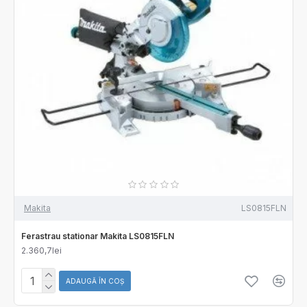
Makita
LS0815FLN
Ferastrau stationar Makita LS0815FLN
2.360,7lei
ADAUGĂ ÎN COŞ