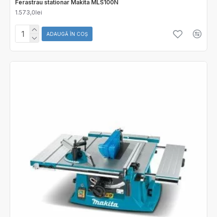
Ferastrau stationar Makita MLS100N
1.573,0lei
ADAUGĂ ÎN COŞ