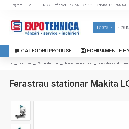
Program: Lu-Vi 08:00-17:00
Vânzări: +40 733 064 421
Service: +40 799 933
Toate
CATEGORII PRODUSE
ECHIPAMENTE H
Produse
Scule electrice
Fierastraie electrice
Fierastraie stationare
Ferastrau stationar Makita 