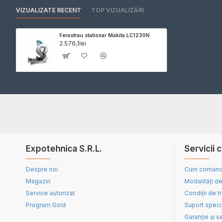
VIZUALIZATE RECENT
TOP VIZUALIZĂRI
Ferastrau stationar Makita LC1230N
2.576,1lei
Expotehnica S.R.L.
Servicii c
Despre noi
Cum coman
Magazin
Modalități de
Service autorizat
Condiții de t
Program Gold
Suport speci
Garanție și s