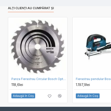
ALȚI CLIENȚI AU CUMPĂRAT ȘI
Panza Fierastrau Circular Bosch Optiline Wood 190 x 20 / 24
118,6lei
1.197,9lei
Adaugă în Coş
Adaugă în Coş