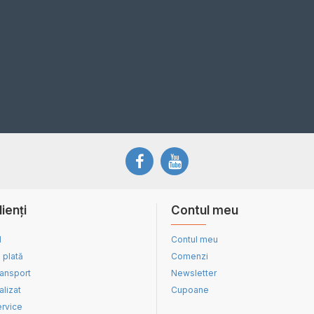
lienți
Contul meu
d
Contul meu
 plată
Comenzi
ransport
Newsletter
alizat
Cupoane
ervice