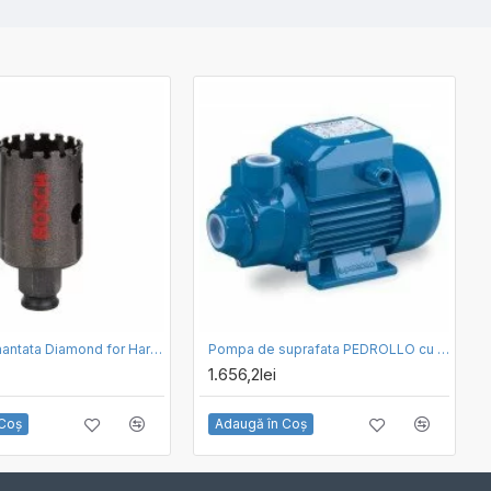
Carota Diamantata Diamond for Hard Ceramics Bosch 32mm
Pompa de suprafata PEDROLLO cu turbina periferica PKm200
1.656,2lei
 Coş
Adaugă în Coş