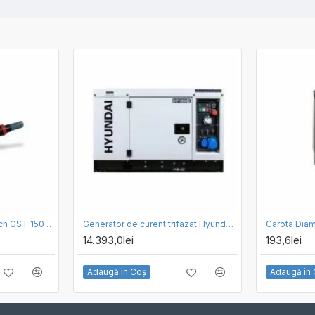
Fierastrau pendular Bosch GST 150 BCE
Generator de curent trifazat Hyundai DHY10000SE-T cu motor diesel, 10.6kVA
14.393,0lei
193,6lei
Adaugă în Coş
Adaugă în