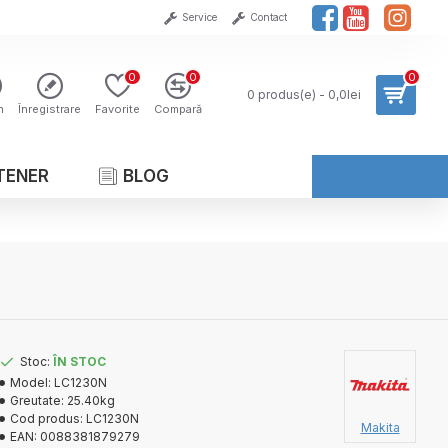
Service
Contact
0
0
0
0 produs(e) - 0,0lei
n
Înregistrare
Favorite
Compară
TENER
BLOG
Stoc:
ÎN STOC
Model:
LC1230N
Greutate:
25.40kg
Cod produs:
LC1230N
Makita
EAN:
0088381879279