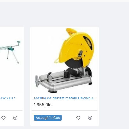
DEAWST07
Masina de debitat metale DeWalt D28715-QS
1.655,0lei
Adaugă în Coş