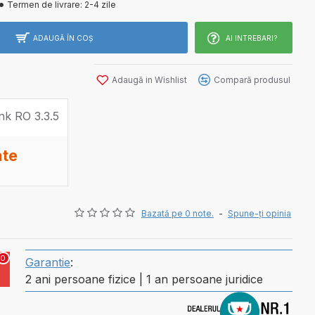
Termen de livrare:
2-4 zile
ADAUGĂ ÎN COŞ
AI INTREBARI?
Adaugă in Wishlist
Compară produsul
ate
Bazată pe 0 note.
-
Spune-ţi opinia
0
Garantie
:
2 ani persoane fizice | 1 an persoane juridice