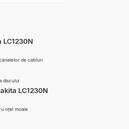
ta LC1230N
 canalelor de cabluri
 discului
 Makita LC1230N
ru oţel moale