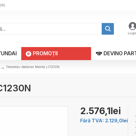
 055
Logi
YUNDAI
PROMOȚII
DEVINO PAR
Ferastrau stationar Makita LC1230N
LC1230N
2.576,1lei
Fără TVA: 2.129,0lei