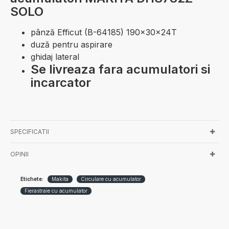
SOLO
pânză Efficut (B-64185) 190x30x24T
duză pentru aspirare
ghidaj lateral
Se livreaza fara acumulatori si
incarcator
SPECIFICATII
OPINII
Etichete:
Makita
Circulare cu acumulator
Fierastraie cu acumulator