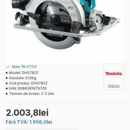
Stoc:
ÎN STOC
Model:
DHS782Z
Greutate:
5.10kg
Cod produs:
DHS782Z
Makita
EAN:
0088381879705
Termen de livrare:
2-3 zile
2.003,8lei
Fără TVA: 1.656,0lei