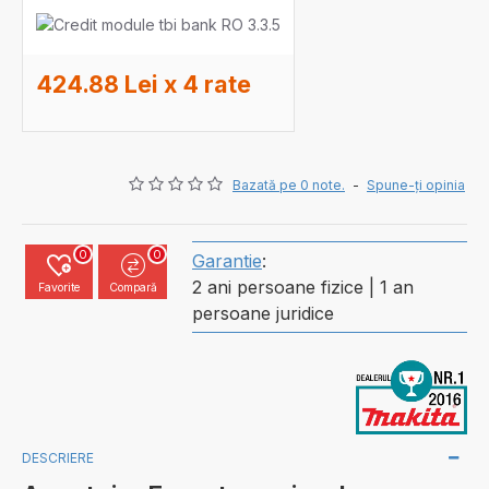
424.88 Lei x 4 rate
Bazată pe 0 note.
-
Spune-ţi opinia
0
0
Garantie
:
2 ani persoane fizice | 1 an
Favorite
Compară
persoane juridice
DESCRIERE