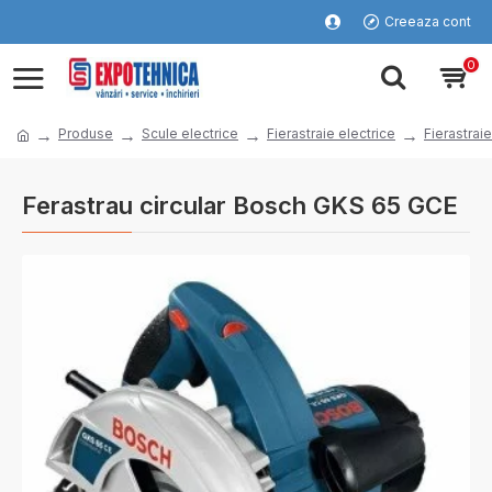
Creeaza cont
0
Produse
Scule electrice
Fierastraie electrice
Fierastraie
Ferastrau circular Bosch GKS 65 GCE