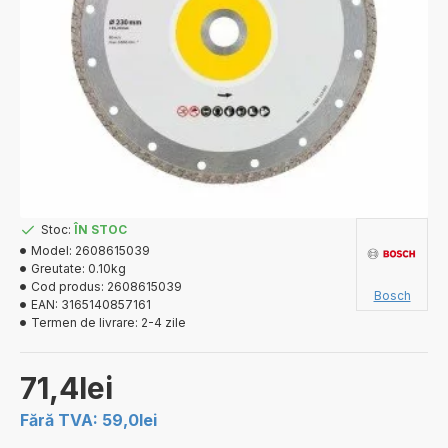
Stoc:
ÎN STOC
Model:
2608615039
Greutate:
0.10kg
Cod produs:
2608615039
Bosch
EAN:
3165140857161
Termen de livrare:
2-4 zile
71,4lei
Fără TVA: 59,0lei