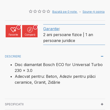
Bazată pe 0 note.
-
Spune-ţi opinia
0
0
Garantie
:
2 ani persoane fizice | 1 an
Favorite
Compară
persoane juridice
DESCRIERE
Disc diamantat Bosch ECO for Universal Turbo
230 x 3.0
Adecvat pentru: Beton, Adeziv pentru plăci
ceramice, Granit, Zidărie
SPECIFICATII