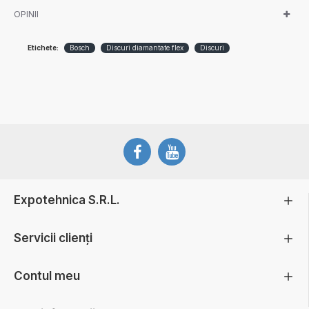
OPINII
Etichete:
Bosch
Discuri diamantate flex
Discuri
Expotehnica S.R.L.
Servicii clienți
Contul meu