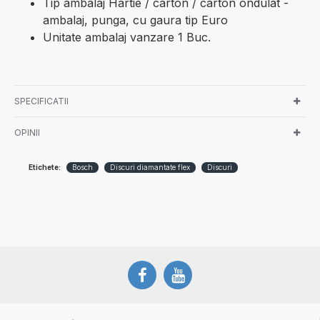
Tip ambalaj Hartie / carton / carton ondulat -
ambalaj, punga, cu gaura tip Euro
Unitate ambalaj vanzare 1 Buc.
SPECIFICATII
OPINII
Etichete:
Bosch
Discuri diamantate flex
Discuri