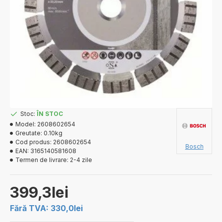
Stoc:
ÎN STOC
Model:
2608602654
Greutate:
0.10kg
Cod produs:
2608602654
Bosch
EAN:
3165140581608
Termen de livrare:
2-4 zile
399,3lei
Fără TVA: 330,0lei