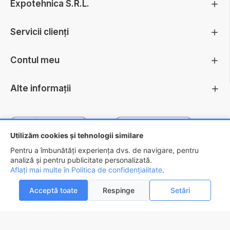
Expotehnica S.R.L.
Servicii clienți
Contul meu
Alte informații
Utilizăm cookies și tehnologii similare
Pentru a îmbunătăți experiența dvs. de navigare, pentru
analiză și pentru publicitate personalizată.
Aflați mai multe în Politica de confidențialitate
.
Copyright ©
2026 - EXPOTEHNICA S.R.L.
Acceptă toate
Respinge
Setări
ADAUGĂ ÎN COŞ
AI INTREBARI?